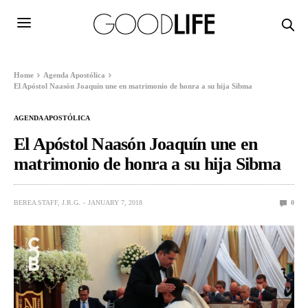
Home
Agenda Apostólica
El Apóstol Naasón Joaquín une en matrimonio de honra a su hija Sibma
AGENDA APOSTÓLICA
El Apóstol Naasón Joaquín une en
matrimonio de honra a su hija Sibma
BEREA STAFF, J.R.G.
JANUARY 7, 2018
0