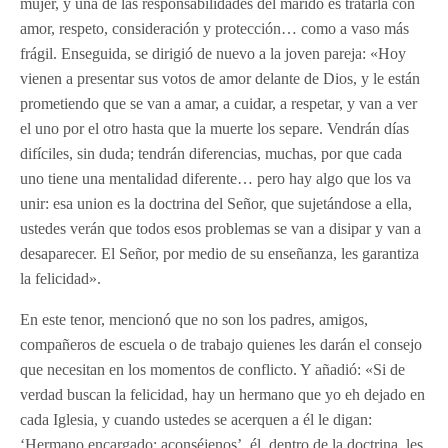
mujer, y una de las responsabilidades del marido es tratarla con
amor, respeto, consideración y protección… como a vaso más
frágil. Enseguida, se dirigió de nuevo a la joven pareja: «Hoy
vienen a presentar sus votos de amor delante de Dios, y le están
prometiendo que se van a amar, a cuidar, a respetar, y van a ver
el uno por el otro hasta que la muerte los separe. Vendrán días
difíciles, sin duda; tendrán diferencias, muchas, por que cada
uno tiene una mentalidad diferente… pero hay algo que los va
unir: esa union es la doctrina del Señor, que sujetándose a ella,
ustedes verán que todos esos problemas se van a disipar y van a
desaparecer. El Señor, por medio de su enseñanza, les garantiza
la felicidad».
En este tenor, mencionó que no son los padres, amigos,
compañeros de escuela o de trabajo quienes les darán el consejo
que necesitan en los momentos de conflicto. Y añadió: «Si de
verdad buscan la felicidad, hay un hermano que yo eh dejado en
cada Iglesia, y cuando ustedes se acerquen a él le digan:
‘Hermano encargado: aconséjenos’, él, dentro de la doctrina, les