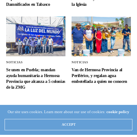
Damnificados en Tabasco
la Iglesia
NOTICIAS
NOTICIAS
Se unen en Puebla; mandan
Van de Hermosa Provincia al
ayuda humanitaria a Hermosa
Periférico, y regalan agua
Provincia que alcanza a 5 colonias
embotellada a quien no conocen
de la ZMG
Home
Presentación apostólica: velada del fin de año 2017
Our site uses cookies. Learn more about our use of cookies:
cookie policy
ACCEPT
AGENDA APOSTÓLICA