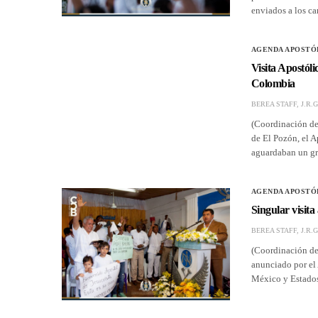
enviados a los ca
AGENDA APOSTÓ
Visita Apostól
Colombia
BEREA STAFF, J.R.G
(Coordinación de 
de El Pozón, el Ap
aguardaban un g
AGENDA APOSTÓ
Singular visita
BEREA STAFF, J.R.G
(Coordinación de
anunciado por el 
México y Estados