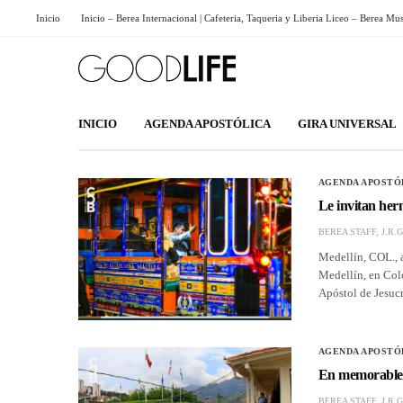
Inicio
Inicio – Berea Internacional | Cafeteria, Taqueria y Liberia Liceo – Berea Mu
INICIO
AGENDA APOSTÓLICA
GIRA UNIVERSAL
AGENDA APOSTÓ
Le invitan her
BEREA STAFF, J.R.G
Medellín, COL., a
Medellín, en Col
Apóstol de Jesuc
AGENDA APOSTÓ
En memorable c
BEREA STAFF, J.R.G