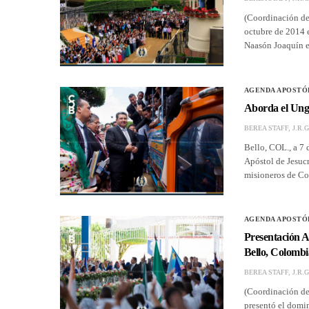
(Coordinación de 
octubre de 2014 e
Naasón Joaquín e
AGENDA APOSTÓ
Aborda el Ung
BEREA STAFF, J.R.G
Bello, COL., a 7 
Apóstol de Jesucr
misioneros de Co
AGENDA APOSTÓ
Presentación A
Bello, Colombi
BEREA STAFF, J.R.G
(Coordinación de 
presentó el domin