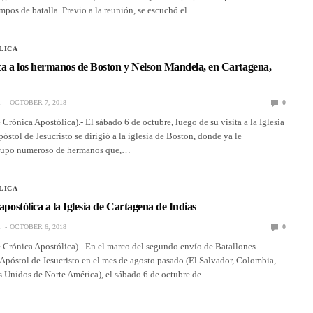
mpos de batalla. Previo a la reunión, se escuchó el…
LICA
ica a los hermanos de Boston y Nelson Mandela, en Cartagena,
.
OCTOBER 7, 2018
0
Crónica Apostólica).- El sábado 6 de octubre, luego de su visita a la Iglesia
óstol de Jesucristo se dirigió a la iglesia de Boston, donde ya le
rupo numeroso de hermanos que,…
LICA
 apostólica a la Iglesia de Cartagena de Indias
.
OCTOBER 6, 2018
0
 Crónica Apostólica).- En el marco del segundo envío de Batallones
Apóstol de Jesucristo en el mes de agosto pasado (El Salvador, Colombia,
 Unidos de Norte América), el sábado 6 de octubre de…