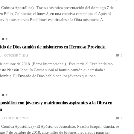
Crónica Apostólica).- Tras su histórica presentación del domingo 7 de
n Bello, Colombia; el lunes 8, en una emotiva ceremonia, el Apóstol
nvió a sus nuevos Batallones espirituales a la Obra misionera. A…
LICA
ido de Dios camión de misioneros en Hermosa Provincia
.
OCTOBER 7, 2018
0
de octubre de 2018. (Berea Internacional).- Esta tarde el Excelentísimo
isto Naasón Joaquín García subió al bonito camión que traslada a
lombia. El Enviado de Dios habló con los jóvenes que iban…
LICA
postólica con jóvenes y matrimonios aspirantes a la Obra en
a
.
OCTOBER 7, 2018
0
Crónica Apostólica).- El Apóstol de Jesucristo, Naasón Joaquín García, se
go 7 de octubre de 2018, ante miles de jóvenes preparados paras ser