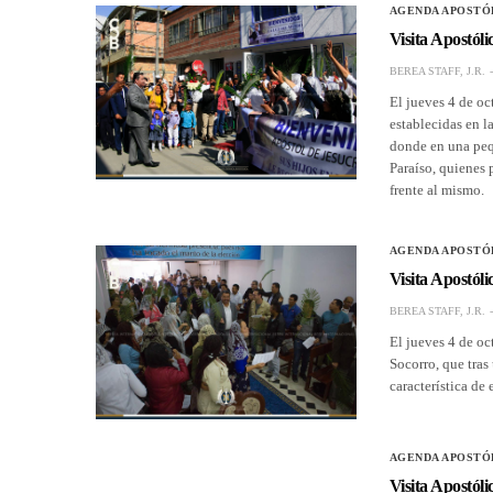
AGENDA APOSTÓ
Visita Apostóli
BEREA STAFF, J.R.
El jueves 4 de oc
establecidas en l
donde en una peq
Paraíso, quienes 
frente al mismo.
AGENDA APOSTÓ
Visita Apostól
BEREA STAFF, J.R.
El jueves 4 de oct
Socorro, que tras
característica de
AGENDA APOSTÓ
Visita Apostól