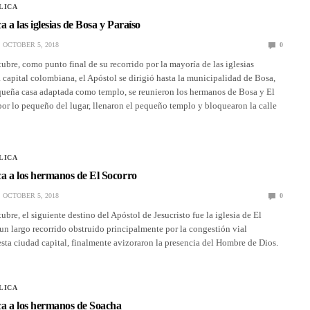
LICA
ca a las iglesias de Bosa y Paraíso
OCTOBER 5, 2018
0
tubre, como punto final de su recorrido por la mayoría de las iglesias
a capital colombiana, el Apóstol se dirigió hasta la municipalidad de Bosa,
ueña casa adaptada como templo, se reunieron los hermanos de Bosa y El
por lo pequeño del lugar, llenaron el pequeño templo y bloquearon la calle
LICA
ica a los hermanos de El Socorro
OCTOBER 5, 2018
0
ubre, el siguiente destino del Apóstol de Jesucristo fue la iglesia de El
 un largo recorrido obstruido principalmente por la congestión vial
 esta ciudad capital, finalmente avizoraron la presencia del Hombre de Dios.
LICA
ica a los hermanos de Soacha