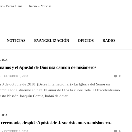
sic – Berea Films
Inicio – Noticias
NOTICIAS
EVANGELIZACIÓN
OFICIOS
RADIO
LICA
manos y el Apóstol de Dios usa camión de misioneros
.
OCTOBER 9, 2018
0
 8 de octubre de 2018. (Berea Internacional).- La Iglesia del Señor en
ombia toda, duerme en paz. El amor de Dios la cubre toda. El Excelentísimo
risto Nassón Joaquín García, habrá de dejar…
LICA
eremonia, despide Apóstol de Jesucristo nuevos misioneros
.
OCTOBER 8, 2018
0