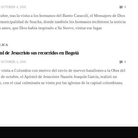
OCTOBER 4, 2018
0
tubre, tras la visita a los hermanos del Barrio Caracolí, el Mensajero de Dios
 municipalidad de Soacha, donde también los hermanos recibieron la noticia
 antes, que Dios había inspirado a Su Siervo, visitar ese lugar.
LICA
l de Jesucristo sus recorridos en Bogotá
OCTOBER 4, 2018
0
 visita a Colombia con motivo del envío de nuevos batallones a la Obra del
4 de octubre, el Apóstol de Jesucristo Naasón Joaquín García, realizó un
, con el cual culminaría su visita por las iglesias de la capital colombiana.