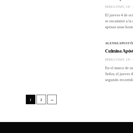
BEREA STAFF, I.H.
El jueves 4 de oc
se encaminó a la
apenas unas horas
AGENDA APOSTÓ
Culmina Apósto
BEREA STAFF, I.H.
En el marco de su
Señor, el jueves 
segundo recorrido
→
1
2