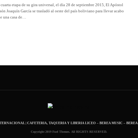
 cuarta etapa de su gira universal, el día 28 de septiembre 2015, El Apóstol
són Joaquín García se trasladó al oeste del país boliviano para llevar acabo
de una casa de…
NTERNACIONAL | CAFETERIA, TAQUERIA Y LIBERIA LICEO – BEREA MUSIC – BEREA
Copyright 2019 Fuel Themes. All RIGHTS RESERVED.