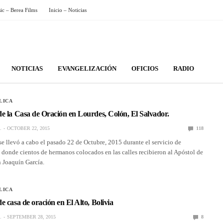
sic – Berea Films
Inicio – Noticias
NOTICIAS
EVANGELIZACIÓN
OFICIOS
RADIO
LICA
e la Casa de Oración en Lourdes, Colón, El Salvador.
.
OCTOBER 22, 2015
118
e llevó a cabo el pasado 22 de Octubre, 2015 durante el servicio de
 donde cientos de hermanos colocados en las calles recibieron al Apóstol de
 Joaquín García.
LICA
e casa de oración en El Alto, Bolivia
.
SEPTEMBER 28, 2015
8