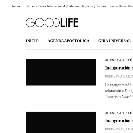
Inicio
Inicio – Berea Internacional | Cafeteria, Taqueria y Liberia Liceo – Berea Mu
INICIO
AGENDA APOSTÓLICA
GIRA UNIVERSAL
AGENDA APOSTÓ
Inauguración d
BEREA STAFF, J.R.G
La inauguración s
adoración a Dios,
Jesucristo Naasón
AGENDA APOSTÓ
Inauguración d
BEREA STAFF, J.R.G