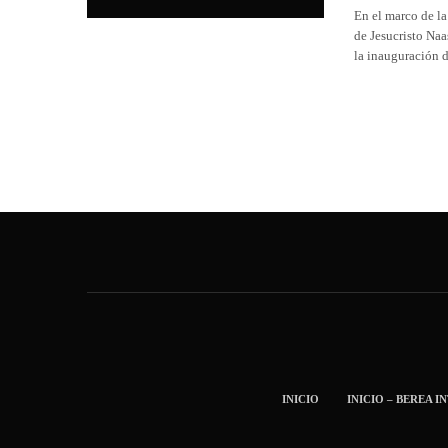
En el marco de la
de Jesucristo Naa
la inauguración 
INICIO
INICIO – BEREA I