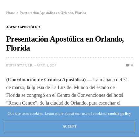
Home
Presentación Apostólica en Orlando, Florida
AGENDA APOSTÓLICA
Presentación Apostólica en Orlando,
Florida
BEREA STAFF, J.R.
APRIL 1, 2016
0
(Coordinación de Crónica Apostólica) —
La mañana del 31
de marzo, la Iglesia de La Luz del Mundo del estado de
Florida se congregó en el Centro de Convenciones del hotel
“Rosen Centre”, de la ciudad de Orlando, para escuchar el
mensaje espiritual del Apóstol de Jesucristo, Naasón Joaquín
Our site uses cookies. Learn more about our use of cookies:
cookie policy
García.
ACCEPT
Desde la cuarta etapa de su Gira Universal, que tuvo lugar en
Centroamérica, el Siervo de Dios externó el deseo de visitar a