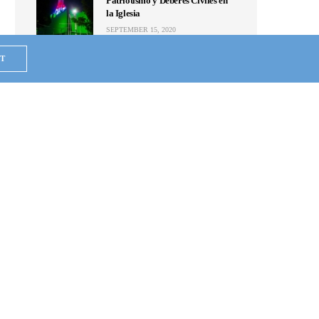
Patriotismo y Deberes Civiles en
la Iglesia
SEPTEMBER 15, 2020
NOTICIAS
T
Se unen en Puebla; mandan ayuda
humanitaria a Hermosa
Provincia que alcanza a 5
colonias de la ZMG
MAY 24, 2020
NOTICIAS
Van de Hermosa Provincia al
Periférico, y regalan agua
embotellada a quien no conocen
MAY 23, 2020