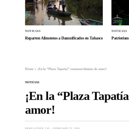
NOTICIAS
NOTICIAS
Reparten Alimentos a Damnificados en Tabasco
Patriotismo
Home
¡En la “Plaza Tapatía” resuenan himnos de amor!
NOTICIAS
¡En la “Plaza Tapatí
amor!
BEREA STAFF, I.H.
FEBRUARY 23, 2020