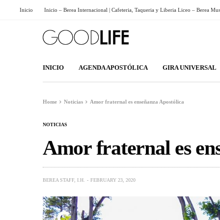
Inicio
Inicio – Berea Internacional | Cafeteria, Taqueria y Liberia Liceo – Berea Mu
INICIO
AGENDA APOSTÓLICA
GIRA UNIVERSAL
Home
Noticias
Amor fraternal es enseñanza Apostólica
NOTICIAS
Amor fraternal es en
BEREA STAFF, I.H.
FEBRUARY 23, 2020