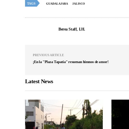
TAGS
GUADALAJARA
JALISCO
Berea Staff, I.H.
PREVIOUS ARTICLE
¡En la "Plaza Tapatía" resuenan himnos de amor!
Latest News