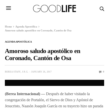
Home
Agenda Apostólica
Amoroso saludo apostólico en Coronado, Cantón de Osa
AGENDA APOSTÓLICA
Amoroso saludo apostólico en
Coronado, Cantón de Osa
BEREA STAFF, J.R.G.
JANUARY 26, 2017
0
(Berea Internacional) —
Después de haber visitado la
congregación de Portalón, el Siervo de Dios y Apóstol de
Jesucristo, Naasón Joaquín García en su trayecto hizo un parada