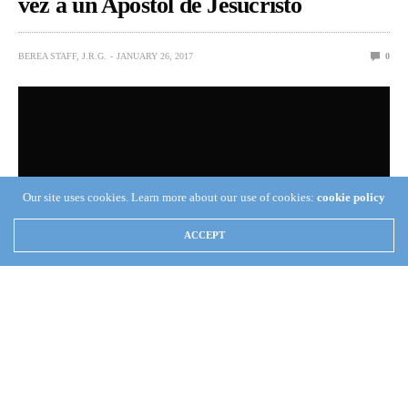
vez a un Apóstol de Jesucristo
BEREA STAFF, J.R.G.
JANUARY 26, 2017
0
Our site uses cookies. Learn more about our use of cookies:
cookie policy
ACCEPT
(Berea Internacional) —
Inspirado por Dios, el Apóstol de
Jesucristo Naasón Joaquín García, visitó a los hermanos de la