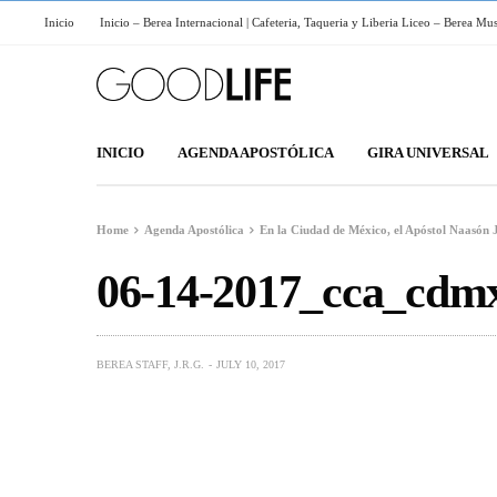
Inicio
Inicio – Berea Internacional | Cafeteria, Taqueria y Liberia Liceo – Berea Mu
INICIO
AGENDA APOSTÓLICA
GIRA UNIVERSAL
Home
Agenda Apostólica
En la Ciudad de México, el Apóstol Naasón 
06-14-2017_cca_cdm
BEREA STAFF, J.R.G.
JULY 10, 2017