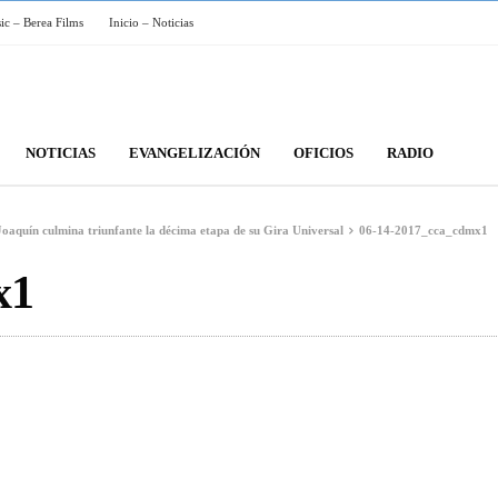
sic – Berea Films
Inicio – Noticias
NOTICIAS
EVANGELIZACIÓN
OFICIOS
RADIO
Joaquín culmina triunfante la décima etapa de su Gira Universal
06-14-2017_cca_cdmx1
x1