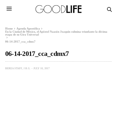
Home
Agenda Apostólica
En la Ciudad de México, el Apóstol Naasón Joaquín culmina triunfante la décima
etapa de su Gira Universal
06-14-2017_cca_cdmx7
06-14-2017_cca_cdmx7
BEREA STAFF, J.R.G.
JULY 10, 2017