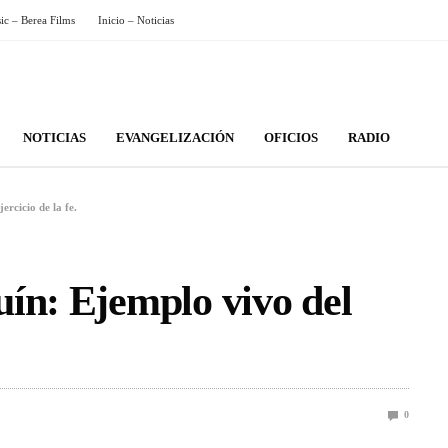
sic – Berea Films
Inicio – Noticias
NOTICIAS
EVANGELIZACIÓN
OFICIOS
RADIO
rcicio de la fe.
ín: Ejemplo vivo del
0