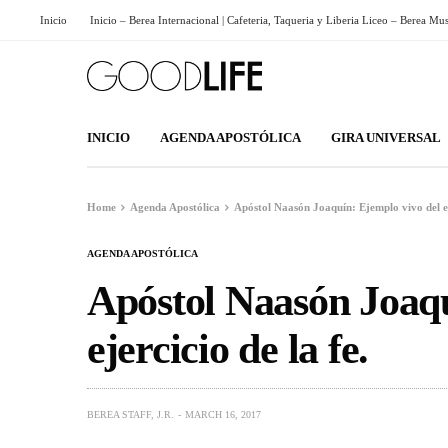
Inicio
Inicio – Berea Internacional | Cafeteria, Taqueria y Liberia Liceo – Berea Mu
INICIO
AGENDA APOSTÓLICA
GIRA UNIVERSAL
Home
Agenda Apostólica
Apóstol Naasón Joaquín: Ejemplo vivo del eje
AGENDA APOSTÓLICA
Apóstol Naasón Joaqu
ejercicio de la fe.
BEREA STAFF, J.R.
MARCH 16, 2017