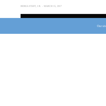
BEREA STAFF, J.R.
MARCH 15, 2017
Our si