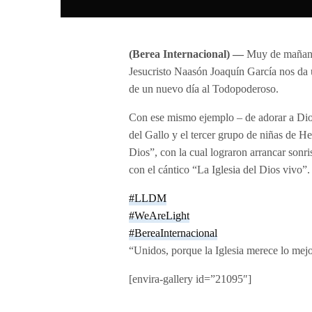
(Berea Internacional) —
Muy de mañana,
Jesucristo Naasón Joaquín García nos da un
de un nuevo día al Todopoderoso.
Con ese mismo ejemplo – de adorar a Dio
del Gallo y el tercer grupo de niñas de 
Dios”, con la cual lograron arrancar sonr
con el cántico “La Iglesia del Dios vivo”.
#LLDM
#WeAreLight
#BereaInternacional
“Unidos, porque la Iglesia merece lo mej
[envira-gallery id=”21095″]