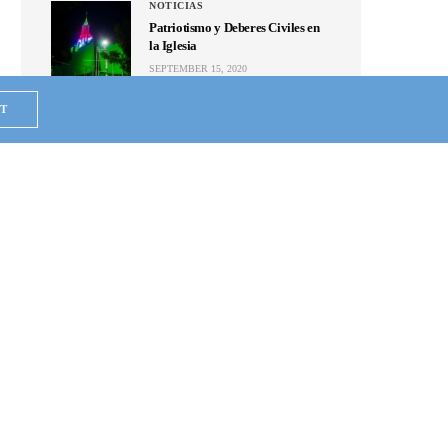
NOTICIAS
Patriotismo y Deberes Civiles en
la Iglesia
SEPTEMBER 15, 2020
NOTICIAS
T
Se unen en Puebla; mandan ayuda
humanitaria a Hermosa
Provincia que alcanza a 5
colonias de la ZMG
MAY 24, 2020
NOTICIAS
Van de Hermosa Provincia al
Periférico, y regalan agua
embotellada a quien no conocen
MAY 23, 2020