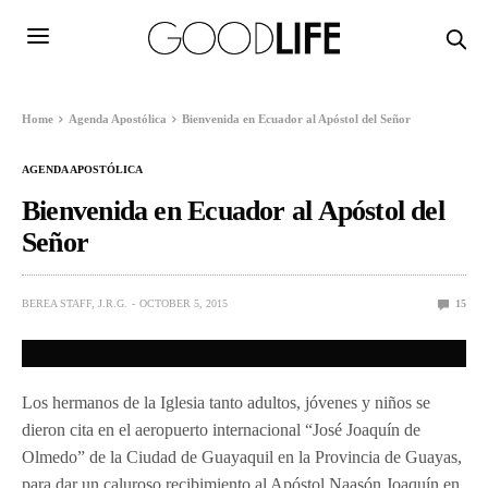
Home
Agenda Apostólica
Bienvenida en Ecuador al Apóstol del Señor
AGENDA APOSTÓLICA
Bienvenida en Ecuador al Apóstol del
Señor
BEREA STAFF, J.R.G.
OCTOBER 5, 2015
15
Los hermanos de la Iglesia tanto adultos, jóvenes y niños se
dieron cita en el aeropuerto internacional “José Joaquín de
Olmedo” de la Ciudad de Guayaquil en la Provincia de Guayas,
para dar un caluroso recibimiento al Apóstol Naasón Joaquín en