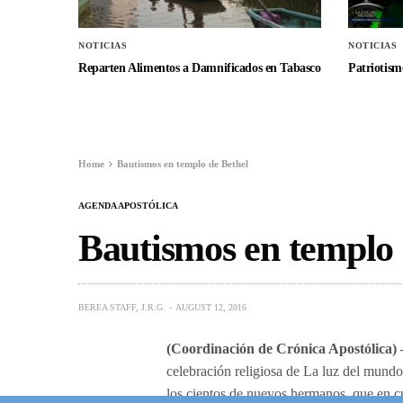
NOTICIAS
NOTICIAS
Reparten Alimentos a Damnificados en Tabasco
Patriotismo
Home
Bautismos en templo de Bethel
AGENDA APOSTÓLICA
Bautismos en templo 
BEREA STAFF, J.R.G.
AUGUST 12, 2016
(Coordinación de Crónica Apostólica)
celebración religiosa de La luz del mundo
los cientos de nuevos hermanos, que en c