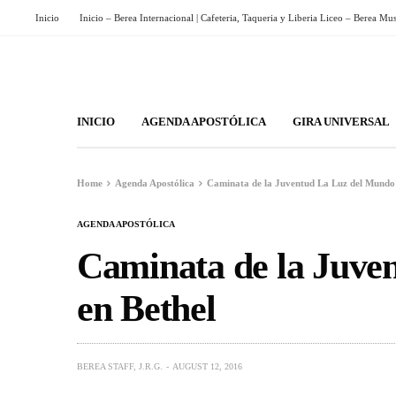
Inicio
Inicio – Berea Internacional | Cafeteria, Taqueria y Liberia Liceo – Berea Mu
INICIO
AGENDA APOSTÓLICA
GIRA UNIVERSAL
Home
Agenda Apostólica
Caminata de la Juventud La Luz del Mundo 
AGENDA APOSTÓLICA
Caminata de la Juve
en Bethel
BEREA STAFF, J.R.G.
AUGUST 12, 2016