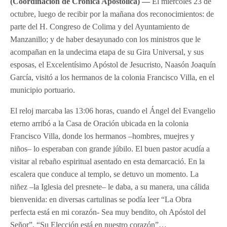
(Coordinación de Crónica Apostólica) —
El miércoles 23 de
octubre, luego de recibir por la mañana dos reconocimientos: de
parte del H. Congreso de Colima y del Ayuntamiento de
Manzanillo; y de haber desayunado con los ministros que le
acompañan en la undecima etapa de su Gira Universal, y sus
esposas, el Excelentísimo Apóstol de Jesucristo, Naasón Joaquín
García, visitó a los hermanos de la colonia Francisco Villa, en el
municipio portuario.
El reloj marcaba las 13:06 horas, cuando el Ángel del Evangelio
eterno arribó a la Casa de Oración ubicada en la colonia
Francisco Villa, donde los hermanos –hombres, muejres y
niños– lo esperaban con grande júbilo. El buen pastor acudía a
visitar al rebaño espiritual asentado en esta demarcació. En la
escalera que conduce al templo, se detuvo un momento. La
niñez –la Iglesia del presnete– le daba, a su manera, una cálida
bienvenida: en diversas cartulinas se podía leer “La Obra
perfecta está en mi corazón- Sea muy bendito, oh Apóstol del
Señor”, “Su Elección está en nuestro corazón”…