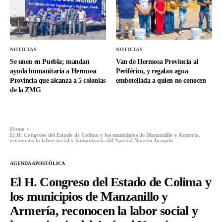
NOTICIAS
NOTICIAS
Se unen en Puebla; mandan
Van de Hermosa Provincia al
ayuda humanitaria a Hermosa
Periférico, y regalan agua
Provincia que alcanza a 5 colonias
embotellada a quien no conocen
de la ZMG
Home
El H. Congreso del Estado de Colima y los municipios de Manzanillo y Armería,
reconocen la labor social y humanitaria del Apóstol Naasón Joaquín
AGENDA APOSTÓLICA
El H. Congreso del Estado de Colima y
los municipios de Manzanillo y
Armería, reconocen la labor social y