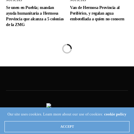
NOTICIAS
NOTICIAS
Se unen en Puebla; mandan
Van de Hermosa Provincia al
ayuda humanitaria a Hermosa
Periférico, y regalan agua
Provincia que alcanza a 5 colonias
embotellada a quien no conocen
de la ZMG
Our site uses cookies. Learn more about our use of cookies:
cookie policy
INICIO
ACCEPT
INICIO – BEREA INTERNACIONAL | CAFETERIA, TAQUERIA Y LIBERIA