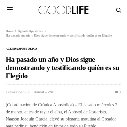
Home
Agenda Apostólica
Ha pasado un año y Dios sigue demostrando y testificando quién es su Elegido
AGENDA APOSTÓLICA
Ha pasado un año y Dios sigue
demostrando y testificando quién es su
Elegido
BEREA STAFF, J.R.
MARCH 2, 2016
0
(Coordinación de Crónica Apostólica).– El pasado miércoles 2
de marzo, antes de rayar el alba, el Apóstol de Jesucristo,
Naasón Joaquín García, elevó su plegaria matutina al Creador
para pedir su bendición en favor de todo su Pueblo.