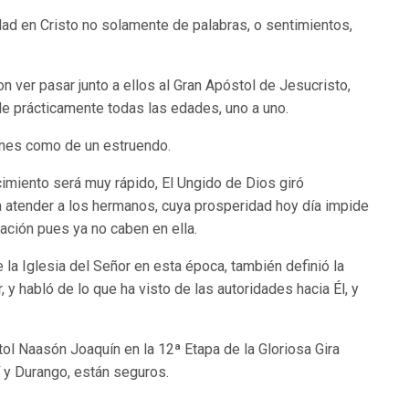
dad en Cristo no solamente de palabras, o sentimientos,
n ver pasar junto a ellos al Gran Apóstol de Jesucristo,
e prácticamente todas las edades, uno a uno.
ones como de un estruendo.
imiento será muy rápido, El Ungido de Dios giró
a atender a los hermanos, cuya prosperidad hoy día impide
ción pues ya no caben en ella.
e la Iglesia del Señor en esta época, también definió la
, y habló de lo que ha visto de las autoridades hacia Él, y
ol Naasón Joaquín en la 12ª Etapa de la Gloriosa Gira
í y Durango, están seguros.