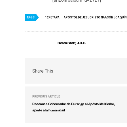
[srizonfbalbum id=2727]
TAGS
12ª ETAPA
APÓSTOL DE JESUCRISTO NAASÓN JOAQUÍN
Berea Staff, J.R.G.
Share This
PREVIOUS ARTICLE
Reconoce Gobernador de Durango al Apóstol del Señor,
aporte a la humanidad