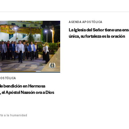
AGENDA APOSTÓLICA
La Iglesia del Señor tiene una e
única, su fortaleza es la oración
POSTÓLICA
e bendición en Hermosa
, el Apóstol Naasón ora a Dios
te a la humanidad