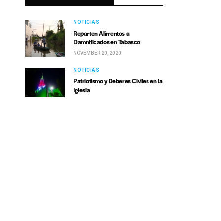
NOTICIAS
Reparten Alimentos a
Damnificados en Tabasco
NOVEMBER 20, 2020
NOTICIAS
Patriotismo y Deberes Civiles en la
Iglesia
SEPTEMBER 15, 2020
NOTICIAS
Se unen en Puebla; mandan ayuda
humanitaria a Hermosa Provincia
que alcanza a 5 colonias de la
ZMG
MAY 24, 2020
NOTICIAS
Van de Hermosa Provincia al
Periférico, y regalan agua
embotellada a quien no conocen