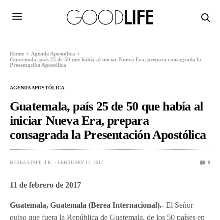
Home
Agenda Apostólica
Guatemala, país 25 de 50 que había al iniciar Nueva Era, prepara consagrada la
Presentación Apostólica
AGENDA APOSTÓLICA
Guatemala, país 25 de 50 que había al
iniciar Nueva Era, prepara
consagrada la Presentación Apostólica
BEREA STAFF, J.R.
FEBRUARY 11, 2017
0
11 de febrero de 2017
Guatemala, Guatemala (Berea Internacional).-
El Señor
quiso que fuera la República de Guatemala, de los 50 países en