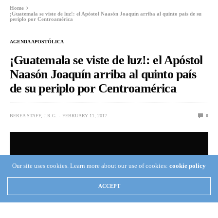
Home
¡Guatemala se viste de luz!: el Apóstol Naasón Joaquín arriba al quinto país de su
periplo por Centroamérica
AGENDA APOSTÓLICA
¡Guatemala se viste de luz!: el Apóstol
Naasón Joaquín arriba al quinto país
de su periplo por Centroamérica
BEREA STAFF, J.R.G.
FEBRUARY 11, 2017
0
Our site uses cookies. Learn more about our use of cookies:
cookie policy
ACCEPT