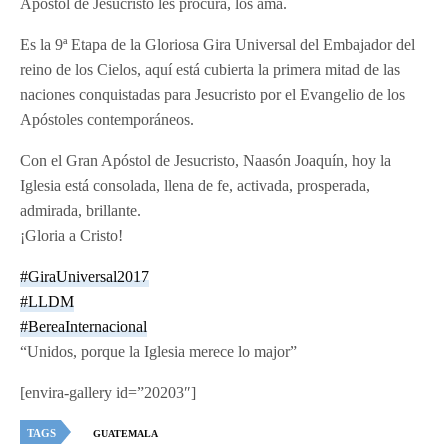
Apóstol de Jesucristo les procura, los ama.
Es la 9ª Etapa de la Gloriosa Gira Universal del Embajador del
reino de los Cielos, aquí está cubierta la primera mitad de las
naciones conquistadas para Jesucristo por el Evangelio de los
Apóstoles contemporáneos.
Con el Gran Apóstol de Jesucristo, Naasón Joaquín, hoy la
Iglesia está consolada, llena de fe, activada, prosperada,
admirada, brillante.
¡Gloria a Cristo!
#
GiraUniversal2017
#
LLDM
#
BereaInternacional
“Unidos, porque la Iglesia merece lo major”
[envira-gallery id=”20203″]
TAGS
GUATEMALA