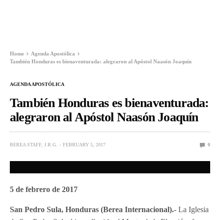
Home
Agenda Apostólica
También Honduras es bienaventurada: alegraron al Apóstol Naasón Joaquín
AGENDA APOSTÓLICA
También Honduras es bienaventurada:
alegraron al Apóstol Naasón Joaquín
BEREA STAFF, J.R.G.
FEBRUARY 5, 2017
0
5 de febrero de 2017
San Pedro Sula, Honduras (Berea Internacional).-
La Iglesia