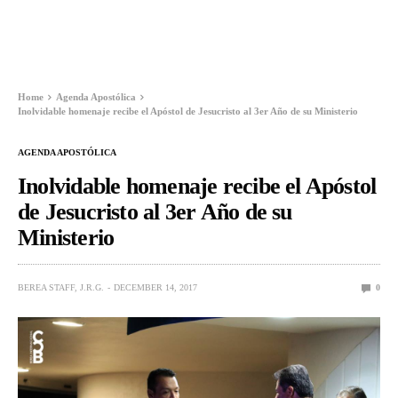
Home
Agenda Apostólica
Inolvidable homenaje recibe el Apóstol de Jesucristo al 3er Año de su Ministerio
AGENDA APOSTÓLICA
Inolvidable homenaje recibe el Apóstol
de Jesucristo al 3er Año de su
Ministerio
BEREA STAFF, J.R.G.
DECEMBER 14, 2017
0