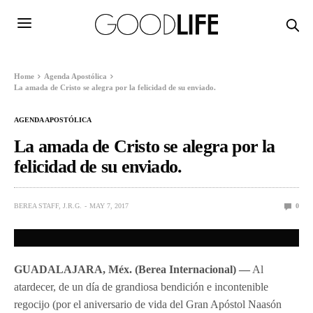
Home
Agenda Apostólica
La amada de Cristo se alegra por la felicidad de su enviado.
AGENDA APOSTÓLICA
La amada de Cristo se alegra por la
felicidad de su enviado.
BEREA STAFF, J.R.G.
MAY 7, 2017
0
GUADALAJARA, Méx. (Berea Internacional) —
Al
atardecer, de un día de grandiosa bendición e incontenible
regocijo (por el aniversario de vida del Gran Apóstol Naasón