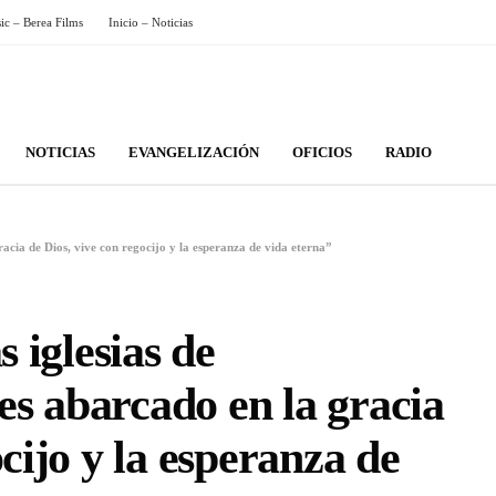
sic – Berea Films
Inicio – Noticias
NOTICIAS
EVANGELIZACIÓN
OFICIOS
RADIO
racia de Dios, vive con regocijo y la esperanza de vida eterna”
s iglesias de
s abarcado en la gracia
cijo y la esperanza de