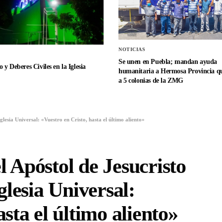
NOTICIAS
Se unen en Puebla; mandan ayuda
 y Deberes Civiles en la Iglesia
humanitaria a Hermosa Provincia qu
a 5 colonias de la ZMG
glesia Universal: «Vuestro en Cristo, hasta el último aliento»
 Apóstol de Jesucristo
glesia Universal:
sta el último aliento»