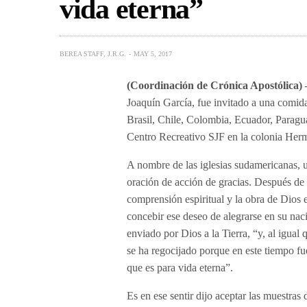
vida eterna”
BEREA STAFF, J.R.G.
MAY 5, 2017
(Coordinación de Crónica Apostólica)
Joaquín García, fue invitado a una comida 
Brasil, Chile, Colombia, Ecuador, Parag
Centro Recreativo SJF en la colonia Herm
A nombre de las iglesias sudamericanas, u
oración de acción de gracias. Después de 
comprensión espiritual y la obra de Dios 
concebir ese deseo de alegrarse en su na
enviado por Dios a la Tierra, “y, al igual 
se ha regocijado porque en este tiempo fue
que es para vida eterna”.
Es en ese sentir dijo aceptar las muestra