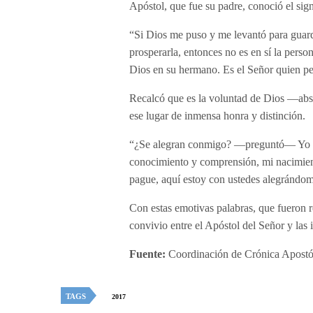
Apóstol, que fue su padre, conoció el sig
“Si Dios me puso y me levantó para guarda
prosperarla, entonces no es en sí la perso
Dios en su hermano. Es el Señor quien per
Recalcó que es la voluntad de Dios —abso
ese lugar de inmensa honra y distinción.
“¿Se alegran conmigo? —preguntó— Yo ta
conocimiento y comprensión, mi nacimient
pague, aquí estoy con ustedes alegrándome.
Con estas emotivas palabras, que fueron 
convivio entre el Apóstol del Señor y las 
Fuente:
Coordinación de Crónica Apostól
TAGS
2017