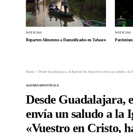
NOTICIAS
NOTICIAS
Reparten Alimentos a Damnificados en Tabasco
Patriotismo
Home
Desde Guadalajara, el Apóstol de Jesucristo envía un saludo a la I
AGENDA APOSTÓLICA
Desde Guadalajara, el
envía un saludo a la I
«Vuestro en Cristo, ha