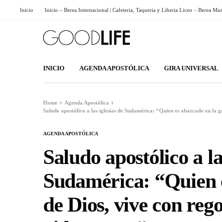
Inicio
Inicio – Berea Internacional | Cafeteria, Taqueria y Liberia Liceo – Berea Mu
INICIO
AGENDA APOSTÓLICA
GIRA UNIVERSAL
Home
Agenda Apostólica
Saludo apostólico a las iglesias de Sudamérica: “Quien es abarcado en la g
AGENDA APOSTÓLICA
Saludo apostólico a la
Sudamérica: “Quien e
de Dios, vive con rego