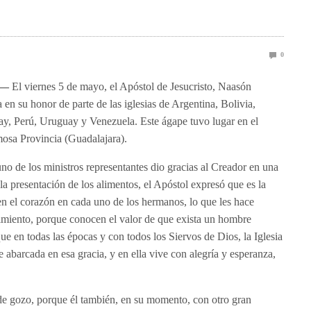
0
 —
El viernes 5 de mayo, el Apóstol de Jesucristo, Naasón
en su honor de parte de las iglesias de Argentina, Bolivia,
uay, Perú, Uruguay y Vene
zuela. Este ágape tuvo lugar en el
osa Provincia (Guadalajara).
no de los ministros representantes dio gracias al Creador en una
la presentación de los alimentos, el Apóstol expresó que es la
en el corazón en cada uno de los hermanos, lo que les hace
cimiento, porque conocen el valor de que exista un hombre
que en todas las épocas y con todos los Siervos de Dios, la Iglesia
 abarcada en esa gracia, y en ella vive con alegría y esperanza,
s de gozo, porque él también, en su momento, con otro gran