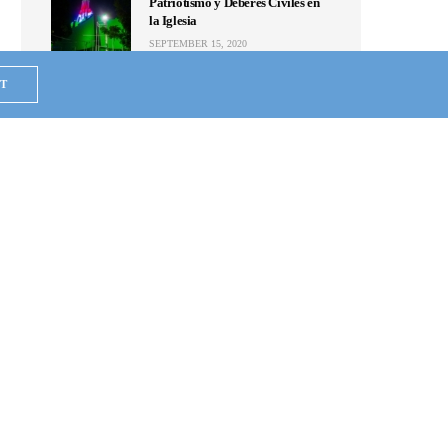
Patriotismo y Deberes Civiles en
la Iglesia
SEPTEMBER 15, 2020
NOTICIAS
T
Se unen en Puebla; mandan ayuda
humanitaria a Hermosa
Provincia que alcanza a 5
colonias de la ZMG
MAY 24, 2020
NOTICIAS
Van de Hermosa Provincia al
Periférico, y regalan agua
embotellada a quien no conocen
MAY 23, 2020