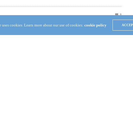
0
te uses cookies. Learn more about our use of cookies:
cookie policy
ACCEP
 —
El domingo 30 de abril —al término de la Escuela Dominical
incia, presidida por el hermano D.E. Carlos Montemayor—, el
són Joaquín García, desde el balcón de su casa envío un saludo