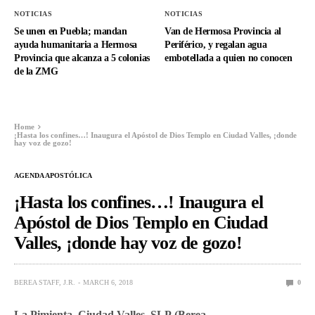
NOTICIAS
NOTICIAS
Se unen en Puebla; mandan
Van de Hermosa Provincia al
ayuda humanitaria a Hermosa
Periférico, y regalan agua
Provincia que alcanza a 5 colonias
embotellada a quien no conocen
de la ZMG
Home
¡Hasta los confines…! Inaugura el Apóstol de Dios Templo en Ciudad Valles, ¡donde
hay voz de gozo!
AGENDA APOSTÓLICA
¡Hasta los confines…! Inaugura el
Apóstol de Dios Templo en Ciudad
Valles, ¡donde hay voz de gozo!
BEREA STAFF, J.R.
MARCH 6, 2018
0
La Pimienta, Ciudad Valles, SLP
(Berea