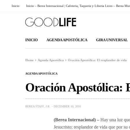
Inicio
Inicio – Berea Internacional | Cafeteria, Taqueria y Liberia Liceo – Berea Mu
INICIO
AGENDA APOSTÓLICA
GIRA UNIVERSAL
Home
Agenda Apostólica
Oración Apostólica: El resplandor de vida
AGENDA APOSTÓLICA
Oración Apostólica: 
BEREA STAFF, J.R.
DECEMBER 10, 2016
(Berea Internacional) –
Hay una luz que
Jesucristo; resplandor de vida que por su 