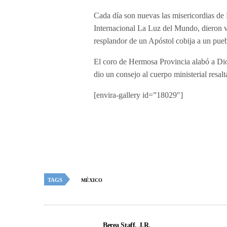
Cada día son nuevas las misericordias d
Internacional La Luz del Mundo, dieron vi
resplandor de un Apóstol cobija a un pueb
El coro de Hermosa Provincia alabó a Dios
dio un consejo al cuerpo ministerial resal
[envira-gallery id=”18029″]
TAGS
MÉXICO
Berea Staff, J.R.