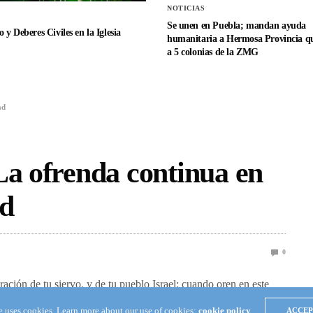
NOTICIAS
Se unen en Puebla; mandan ayuda
 y Deberes Civiles en la Iglesia
humanitaria a Hermosa Provincia qu
a 5 colonias de la ZMG
ad
La ofrenda continua en
ad
0
ración de tu siervo, y de tu pueblo Israel; cuando oren en este
tu morada, en los cielos; escucha y perdona.” (1 Reyes 8:30)
te uses cookies. Learn more about our use of cookies:
cookie policy
ACCEP