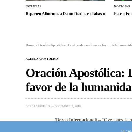
NOTICIAS
NOTICIAS
Reparten Alimentos a Damnificados en Tabasco
Patriotismo
Home
Oración Apostólica: La ofrenda continua en favor de la humanid
AGENDA APOSTÓLICA
Oración Apostólica: 
favor de la humanid
BEREA STAFF, J.R.
DECEMBER 9, 2016
(Berea Internacional) –
“Oye, pues, la o
lugar, también tú lo oirás en el lugar de 
Our si