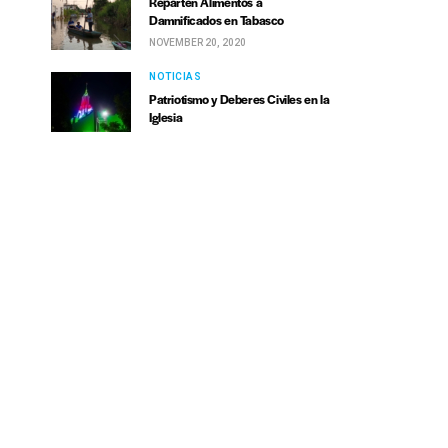
Reparten Alimentos a
Damnificados en Tabasco
NOVEMBER 20, 2020
NOTICIAS
Patriotismo y Deberes Civiles en la
Iglesia
SEPTEMBER 15, 2020
NOTICIAS
Se unen en Puebla; mandan ayuda
humanitaria a Hermosa Provincia
que alcanza a 5 colonias de la
ZMG
MAY 24, 2020
NOTICIAS
Van de Hermosa Provincia al
Periférico, y regalan agua
embotellada a quien no conocen
MAY 23, 2020