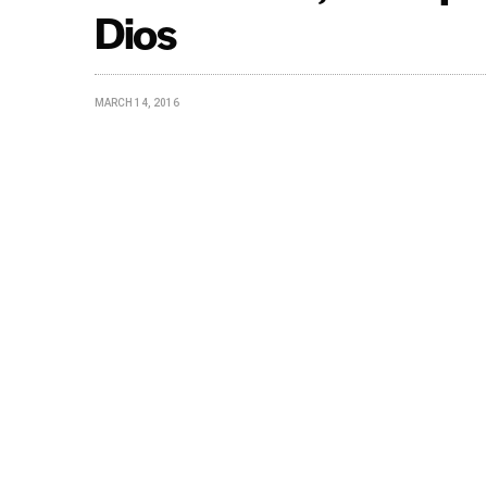
Dios
MARCH 14, 2016
Día 14 del mes de Marzo, día especia
Joaquín García a temprana hora diri
hermanos que este día iniciarán en s
Santo.
Más información por Coordinación de