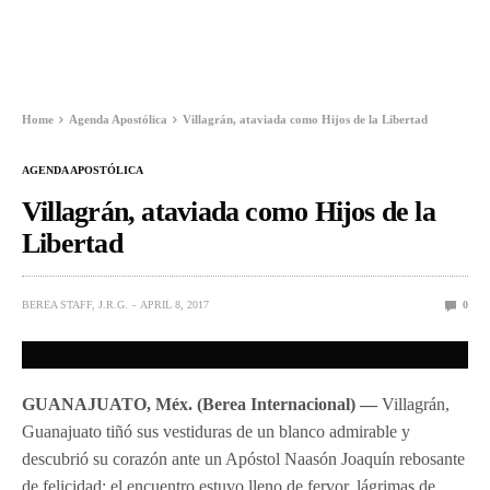
Home
Agenda Apostólica
Villagrán, ataviada como Hijos de la Libertad
AGENDA APOSTÓLICA
Villagrán, ataviada como Hijos de la
Libertad
BEREA STAFF, J.R.G.
APRIL 8, 2017
0
GUANAJUATO, Méx. (Berea Internacional) —
Villagrán,
Guanajuato tiñó sus vestiduras de un blanco admirable y
descubrió su corazón ante un Apóstol Naasón Joaquín rebosante
de felicidad; el encuentro estuvo lleno de fervor, lágrimas de