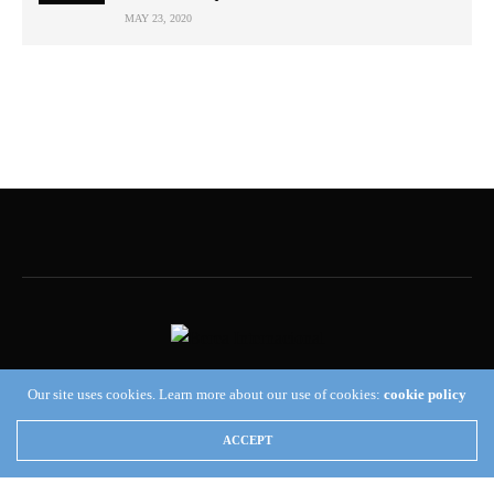
MAY 23, 2020
Our site uses cookies. Learn more about our use of cookies:
cookie policy
INICIO
INICIO – BEREA INTERNACIONAL | CAFETERIA, TAQUERIA Y LIBERIA
ACCEPT
LICEO – BEREA MUSIC – BEREA FILMS
INICIO – NOTICIAS