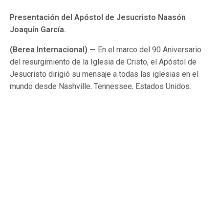
Presentación del Apóstol de Jesucristo Naasón
Joaquín García.
(Berea Internacional) —
En el marco del 90 Aniversario
del resurgimiento de la Iglesia de Cristo, el Apóstol de
Jesucristo dirigió su mensaje a todas las iglesias en el
mundo desde Nashville, Tennessee, Estados Unidos.
Recordó las promesas de Dios hechas a los Apóstoles
de la restauración y que han tenido fiel cumplimiento
hasta este día.
La multitud reunida en el centro de convenciones,
recibieron la presencia del Enviado de Dios con mucha
alegría.
Más información enseguida por Coordinación de
Crónica Apostólica.