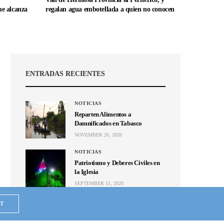
e alcanza
regalan agua embotellada a quien no conocen
ENTRADAS RECIENTES
NOTICIAS
Reparten Alimentos a
Damnificados en Tabasco
NOVEMBER 20, 2020
NOTICIAS
Patriotismo y Deberes Civiles en
la Iglesia
SEPTEMBER 15, 2020
NOTICIAS
T
Se unen en Puebla; mandan ayuda
humanitaria a Hermosa