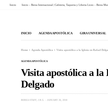
Inicio
Inicio – Berea Internacional | Cafeteria, Taqueria y Liberia Liceo – Berea Mu
INICIO
AGENDA APOSTÓLICA
GIRA UNIVERSAL
Home
Agenda Apostólica
Visita apostólica a la Iglesia en Rafael Delg
AGENDA APOSTÓLICA
Visita apostólica a la
Delgado
BEREA STAFF, J.R.G.
JANUARY 26, 2018