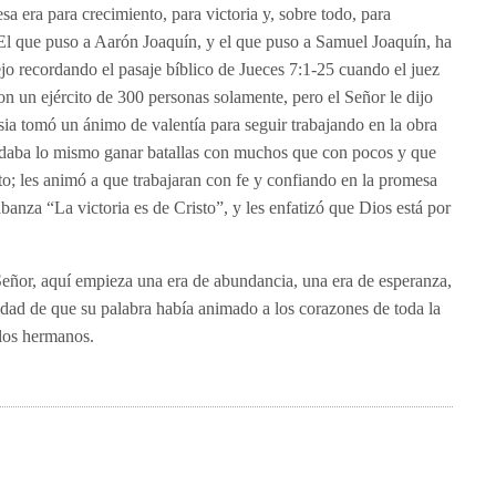
a era para crecimiento, para victoria y, sobre todo, para
El que puso a Aarón Joaquín, y el que puso a Samuel Joaquín, ha
 recordando el pasaje bíblico de Jueces 7:1-25 cuando el juez
on un ejército de 300 personas solamente, pero el Señor le dijo
esia tomó un ánimo de valentía para seguir trabajando en la obra
e daba lo mismo ganar batallas con muchos que con pocos y que
to; les animó a que trabajaran con fe y confiando en la promesa
labanza “La victoria es de Cristo”, y les enfatizó que Dios está por
 Señor, aquí empieza una era de abundancia, una era de esperanza,
idad de que su palabra había animado a los corazones de toda la
 los hermanos.