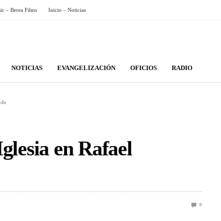
sic – Berea Films
Inicio – Noticias
NOTICIAS
EVANGELIZACIÓN
OFICIOS
RADIO
ado
 Iglesia en Rafael
0