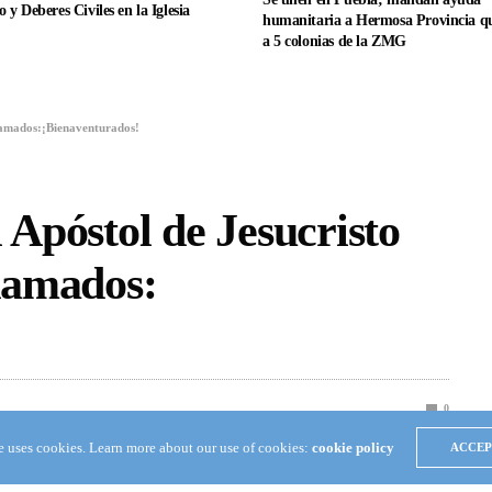
 y Deberes Civiles en la Iglesia
humanitaria a Hermosa Provincia qu
a 5 colonias de la ZMG
llamados:¡Bienaventurados!
 Apóstol de Jesucristo
llamados:
0
te uses cookies. Learn more about our use of cookies:
cookie policy
ACCEP
onurbada de los municipios de Orizaba, Río Blanco y Nogales,
ucristo Naasón Joaquín García mostró su gran alegría por estar