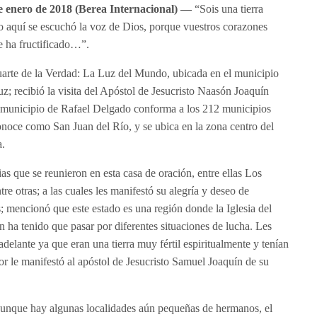
nero de 2018 (Berea Internacional) —
“Sois una tierra
eso aquí se escuchó la voz de Dios, porque vuestros corazones
e ha fructificado…”.
arte de la Verdad: La Luz del Mundo, ubicada en el municipio
z; recibió la visita del Apóstol de Jesucristo Naasón Joaquín
El municipio de Rafael Delgado conforma a los 212 municipios
onoce como San Juan del Río, y se ubica en la zona centro del
a.
ias que se reunieron en esta casa de oración, entre ellas Los
re otras; a las cuales les manifestó su alegría y deseo de
; mencionó que este estado es una región donde la Iglesia del
ha tenido que pasar por diferentes situaciones de lucha. Les
adelante ya que eran una tierra muy fértil espiritualmente y tenían
or le manifestó al apóstol de Jesucristo Samuel Joaquín de su
aunque hay algunas localidades aún pequeñas de hermanos, el