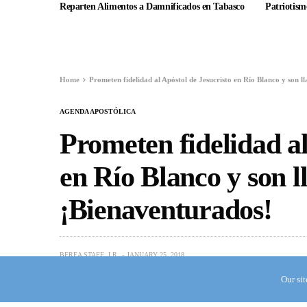
Reparten Alimentos a Damnificados en Tabasco
Patriotismo
Home
Prometen fidelidad al Apóstol de Jesucristo en Río Blanco y son 
AGENDA APOSTÓLICA
Prometen fidelidad al
en Río Blanco y son 
¡Bienaventurados!
BEREA STAFF, J.R.
JANUARY 25, 2018
Our si
(Berea Internacional) —
En esta zona c
Veracruz, el Excelentísimo Apóstol de Jes