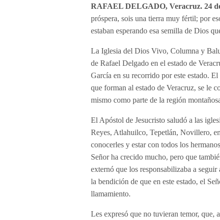
RAFAEL DELGADO, Veracruz. 24 de e
próspera, sois una tierra muy fértil; por 
estaban esperando esa semilla de Dios qu
La Iglesia del Dios Vivo, Columna y Balu
de Rafael Delgado en el estado de Veracru
García en su recorrido por este estado. 
que forman al estado de Veracruz, se le c
mismo como parte de la región montaños
El Apóstol de Jesucristo saludó a las igles
Reyes, Atlahuilco, Tepetlán, Novillero, ent
conocerles y estar con todos los hermanos
Señor ha crecido mucho, pero que también 
externó que los responsabilizaba a seguir 
la bendición de que en este estado, el Señ
llamamiento.
Les expresó que no tuvieran temor, que, 