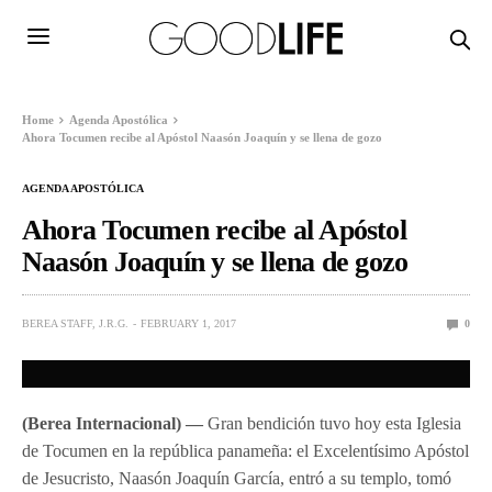
Home
Agenda Apostólica
Ahora Tocumen recibe al Apóstol Naasón Joaquín y se llena de gozo
AGENDA APOSTÓLICA
Ahora Tocumen recibe al Apóstol
Naasón Joaquín y se llena de gozo
BEREA STAFF, J.R.G.
FEBRUARY 1, 2017
0
(Berea Internacional) —
Gran bendición tuvo hoy esta Iglesia
de Tocumen en la república panameña: el Excelentísimo Apóstol
de Jesucristo, Naasón Joaquín García, entró a su templo, tomó