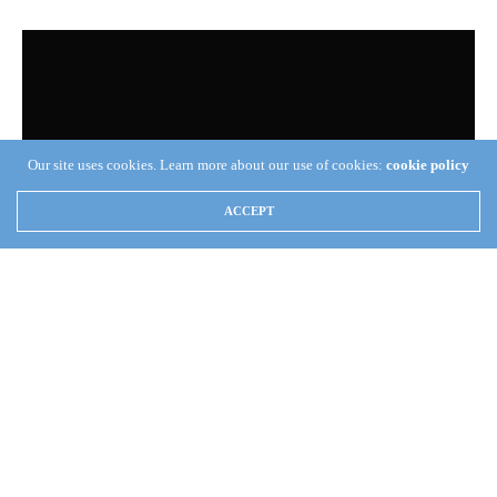
Our site uses cookies. Learn more about our use of cookies:
cookie policy
ACCEPT
(Berea Internacional) —
El Excelentísimo Apóstol de
Jesucristo, Naasón Joaquín García, extendió su recorrido por
esta maravillosa República de Panamá: vio los trabajos de
construcción de otro templo, en La Chorrera, conocida
Provincia panameña, bendijo una y otra vez a los hermanos, los