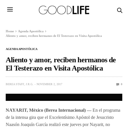
Home
Agenda Apostólica
Aliento y amor, reciben hermanos de El Testerazo en Visita Apostólica
AGENDA APOSTÓLICA
Aliento y amor, reciben hermanos de
El Testerazo en Visita Apostólica
BEREA STAFF, J.R.G.
NOVEMBER 2, 2017
0
NAYARIT, México
(Berea Internacional) —
En el programa
de la intensa gira que el Excelentísimo Apóstol de Jesucristo
Naasón Joaquín García realizó este jueves por Nayarit, no