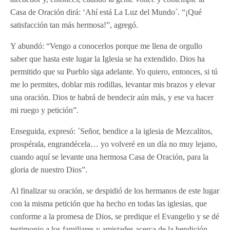
Casa de Oración dirá: ‘Ahí está La Luz del Mundo´. “¡Qué
satisfacción tan más hermosa!”, agregó.
Y abundó: “Vengo a conocerlos porque me llena de orgullo
saber que hasta este lugar la Iglesia se ha extendido. Dios ha
permitido que su Pueblo siga adelante. Yo quiero, entonces, si tú
me lo permites, doblar mis rodillas, levantar mis brazos y elevar
una oración. Dios te habrá de bendecir aún más, y ese va hacer
mi ruego y petición”.
Enseguida, expresó: ´Señor, bendice a la iglesia de Mezcalitos,
prospérala, engrandécela… yo volveré en un día no muy lejano,
cuando aquí se levante una hermosa Casa de Oración, para la
gloria de nuestro Dios”.
Al finalizar su oración, se despidió de los hermanos de este lugar
con la misma petición que ha hecho en todas las iglesias, que
conforme a la promesa de Dios, se predique el Evangelio y se dé
testimonio a los familiares y amistades acerca de la bendición