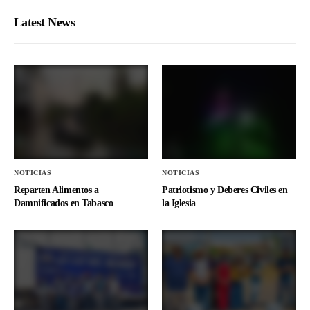
NOTICIAS
NOTICIAS
Se unen en Puebla; mandan
Van de Hermosa Provincia al
ayuda humanitaria a Hermosa
Periférico, y regalan agua
Provincia que alcanza a 5 colonias
embotellada a quien no conocen
de la ZMG