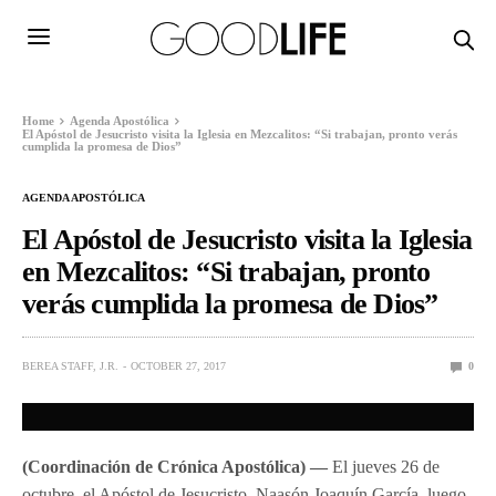
Home
Agenda Apostólica
El Apóstol de Jesucristo visita la Iglesia en Mezcalitos: “Si trabajan, pronto verás
cumplida la promesa de Dios”
AGENDA APOSTÓLICA
El Apóstol de Jesucristo visita la Iglesia
en Mezcalitos: “Si trabajan, pronto
verás cumplida la promesa de Dios”
BEREA STAFF, J.R.
OCTOBER 27, 2017
0
(Coordinación de Crónica Apostólica) —
El jueves 26 de
octubre, el Apóstol de Jesucristo, Naasón Joaquín García, luego