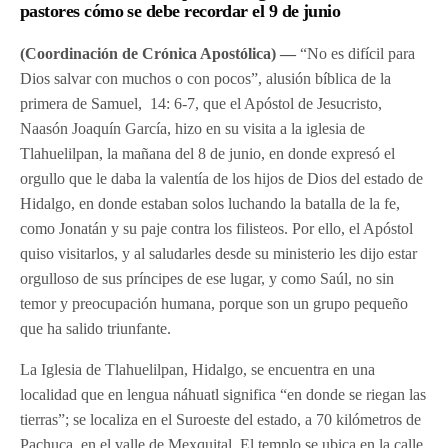
pastores cómo se debe recordar el 9 de junio
(Coordinación de Crónica Apostólica) —
“No es difícil para
Dios salvar con muchos o con pocos”, alusión bíblica de la
primera de Samuel, 14: 6-7, que el Apóstol de Jesucristo,
Naasón Joaquín García, hizo en su visita a la iglesia de
Tlahuelilpan, la mañana del 8 de junio, en donde expresó el
orgullo que le daba la valentía de los hijos de Dios del estado de
Hidalgo, en donde estaban solos luchando la batalla de la fe,
como Jonatán y su paje contra los filisteos. Por ello, el Apóstol
quiso visitarlos, y al saludarles desde su ministerio les dijo estar
orgulloso de sus príncipes de ese lugar, y como Saúl, no sin
temor y preocupación humana, porque son un grupo pequeño
que ha salido triunfante.
La Iglesia de Tlahuelilpan, Hidalgo, se encuentra en una
localidad que en lengua náhuatl significa “en donde se riegan las
tierras”; se localiza en el Suroeste del estado, a 70 kilómetros de
Pachuca, en el valle de Mexquital. El templo se ubica en la calle