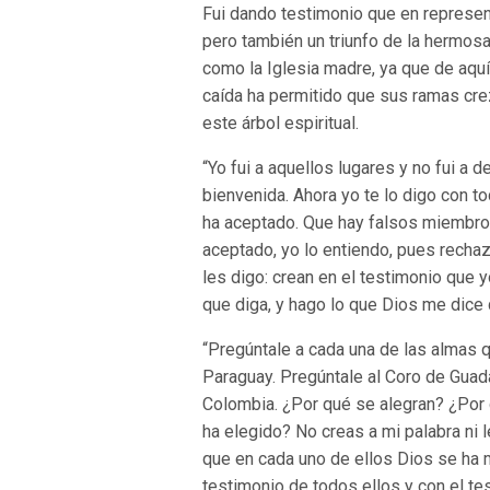
Fui dando testimonio que en represent
pero también un triunfo de la hermosa 
como la Iglesia madre, ya que de aquí 
caída ha permitido que sus ramas cre
este árbol espiritual.
“Yo fui a aquellos lugares y no fui a de
bienvenida. Ahora yo te lo digo con t
ha aceptado. Que hay falsos miembro
aceptado, yo lo entiendo, pues recha
les digo: crean en el testimonio que 
que diga, y hago lo que Dios me dice
“Pregúntale a cada una de las almas qu
Paraguay. Pregúntale al Coro de Guada
Colombia. ¿Por qué se alegran? ¿Por q
ha elegido? No creas a mi palabra ni 
que en cada uno de ellos Dios se ha 
testimonio de todos ellos y con el t