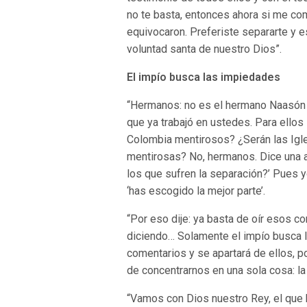
no te basta, entonces ahora si me co
equivocaron. Preferiste separarte y 
voluntad santa de nuestro Dios”.
El impío busca las impiedades
“Hermanos: no es el hermano Naasón e
que ya trabajó en ustedes. Para ello
Colombia mentirosos? ¿Serán las Igles
mentirosas? No, hermanos. Dice una a
los que sufren la separación?’ Pues yo
‘has escogido la mejor parte’.
“Por eso dije: ya basta de oír esos c
diciendo… Solamente el impío busca la
comentarios y se apartará de ellos, p
de concentrarnos en una sola cosa: la b
“Vamos con Dios nuestro Rey, el que h