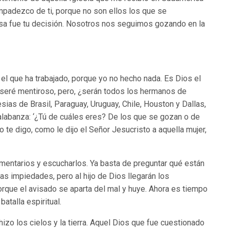
mpadezco de ti, porque no son ellos los que se
esa fue tu decisión. Nosotros nos seguimos gozando en la
l que ha trabajado, porque yo no hecho nada. Es Dios el
s seré mentiroso, pero, ¿serán todos los hermanos de
ias de Brasil, Paraguay, Uruguay, Chile, Houston y Dallas,
labanza: ‘¿Tú de cuáles eres? De los que se gozan o de
 te digo, como le dijo el Señor Jesucristo a aquella mujer,
omentarios y escucharlos. Ya basta de preguntar qué están
s impiedades, pero al hijo de Dios llegarán los
orque el avisado se aparta del mal y huye. Ahora es tiempo
atalla espiritual.
izo los cielos y la tierra. Aquel Dios que fue cuestionado