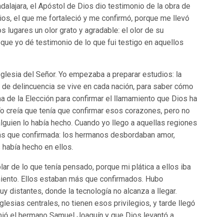
dalajara, el Apóstol de Dios dio testimonio de la obra de
ios, el que me fortaleció y me confirmó, porque me llevó
los lugares un olor grato y agradable: el olor de su
 que yo dé testimonio de lo que fui testigo en aquellos
 Iglesia del Señor. Yo empezaba a preparar estudios: la
 o de delincuencia se vive en cada nación, para saber cómo
a de la Elección para confirmar el llamamiento que Dios ha
 Yo creía que tenía que confirmar esos corazones, pero no
alguien lo había hecho. Cuando yo llego a aquellas regiones
más que confirmada: los hermanos desbordaban amor,
 había hecho en ellos.
lar de lo que tenía pensado, porque mi plática a ellos iba
miento. Ellos estaban más que confirmados. Hubo
 distantes, donde la tecnología no alcanza a llegar.
iglesias centrales, no tienen esos privilegios, y tarde llegó
rmió el hermano Samuel Joaquín y que Dios levantó a