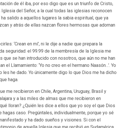
ación de él iba, por eso digo que es un triunfo de Cristo,
Iglesia del Señor, a la cual todas las iglesias reconocen
ha salido a aquellos lugares la sabia espiritual, que ya
zcan y atrás de ellas nazcan flores hermosas que adornan
cirles: ‘Crean en mí’, ni le dije a nadie que prepara la
oda seguridad: el 99.99 de la membresía de la Iglesia me
s que se han introducido con nosotros, que aún no me han
zan el Llamamiento: ‘Yo no creo en el hermano Naasón…’. Yo
yo les he dado. Yo únicamente digo lo que Dios me ha dicho
 que haga.
e me recibieron en Chile, Argentina, Uruguay, Brasil y
lajara y a las miles de almas que me recibieron en
ué lloran? ¿Quién les dice a ellos que yo soy el que Dios
le hagas caso. Pregúntales, individualmente, porque yo sé
manifestado y ha dado sueños y visiones. Si con el
estimonio de aquella Iglesia que me recibió en Sudamérica