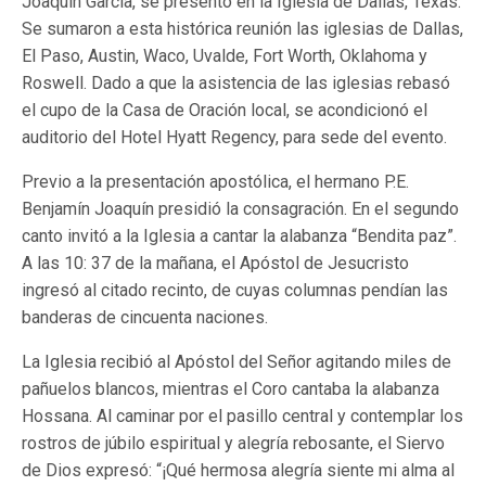
Joaquín García, se presentó en la Iglesia de Dallas, Texas.
Se sumaron a esta histórica reunión las iglesias de Dallas,
El Paso, Austin, Waco, Uvalde, Fort Worth, Oklahoma y
Roswell. Dado a que la asistencia de las iglesias rebasó
el cupo de la Casa de Oración local, se acondicionó el
auditorio del Hotel Hyatt Regency, para sede del evento.
Previo a la presentación apostólica, el hermano P.E.
Benjamín Joaquín presidió la consagración. En el segundo
canto invitó a la Iglesia a cantar la alabanza “Bendita paz”.
A las 10: 37 de la mañana, el Apóstol de Jesucristo
ingresó al citado recinto, de cuyas columnas pendían las
banderas de cincuenta naciones.
La Iglesia recibió al Apóstol del Señor agitando miles de
pañuelos blancos, mientras el Coro cantaba la alabanza
Hossana. Al caminar por el pasillo central y contemplar los
rostros de júbilo espiritual y alegría rebosante, el Siervo
de Dios expresó: “¡Qué hermosa alegría siente mi alma al