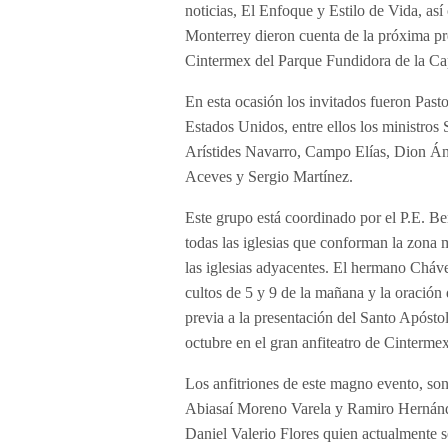
noticias, El Enfoque y Estilo de Vida, as
Monterrey dieron cuenta de la próxima pres
Cintermex del Parque Fundidora de la Cap
En esta ocasión los invitados fueron Past
Estados Unidos, entre ellos los ministro
Arístides Navarro, Campo Elías, Dion Ánge
Aceves y Sergio Martínez.
Este grupo está coordinado por el P.E. Be
todas las iglesias que conforman la zona 
las iglesias adyacentes. El hermano Cháve
cultos de 5 y 9 de la mañana y la oración d
previa a la presentación del Santo Apósto
octubre en el gran anfiteatro de Cinterme
Los anfitriones de este magno evento, son
Abiasaí Moreno Varela y Ramiro Hernánd
Daniel Valerio Flores quien actualmente se