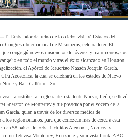
 —
El Embajador del reino de los cielos visitará Estados del
rcer Congreso Internacional de Misioneros, celebrado en El
l que congregó nuevos misioneros de jóvenes y matrimonios, que
evangelio en todo el mundo y tras el éxito alcanzado en Houston
angelización, el Apóstol de Jesucristo Naasón Joaquín García,
 Gira Apostólica, la cual se celebrará en los estados de Nuevo
 Norte y Baja California Sur.
 visita apostólica a la iglesia del estado de Nuevo, León, se llevó
otel Sheraton de Monterrey y fue presidida por el vocero de la
em García, quien a través de los diversos medios de
n a los regiomontanos, para que conozcan más de cerca a esta
cia en 58 países del orbe, incluidos Alemania, Noruega y
n como Televisa Monterrey, Horizonte y su revista Look, ABC