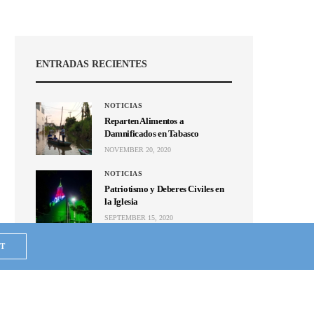
ENTRADAS RECIENTES
NOTICIAS
Reparten Alimentos a
Damnificados en Tabasco
NOVEMBER 20, 2020
NOTICIAS
Patriotismo y Deberes Civiles en
la Iglesia
SEPTEMBER 15, 2020
NOTICIAS
T
Se unen en Puebla; mandan ayuda
humanitaria a Hermosa
Provincia que alcanza a 5
colonias de la ZMG
MAY 24, 2020