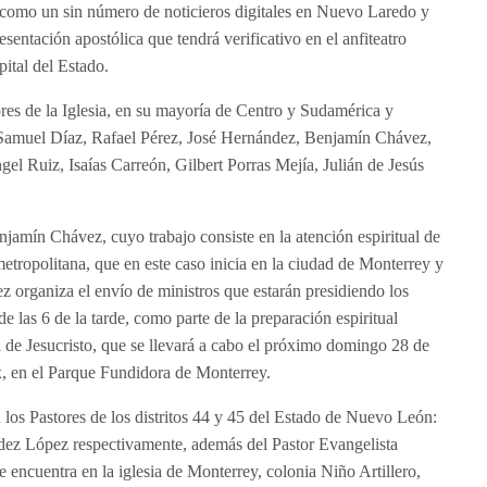
í como un sin número de noticieros digitales en Nuevo Laredo y
entación apostólica que tendrá verificativo en el anfiteatro
ital del Estado.
ores de la Iglesia, en su mayoría de Centro y Sudamérica y
s Samuel Díaz, Rafael Pérez, José Hernández, Benjamín Chávez,
l Ruiz, Isaías Carreón, Gilbert Porras Mejía, Julián de Jesús
njamín Chávez, cuyo trabajo consiste en la atención espiritual de
metropolitana, que en este caso inicia en la ciudad de Monterrey y
z organiza el envío de ministros que estarán presidiendo los
e las 6 de la tarde, como parte de la preparación espiritual
l de Jesucristo, que se llevará a cabo el próximo domingo 28 de
x, en el Parque Fundidora de Monterrey.
 los Pastores de los distritos 44 y 45 del Estado de Nuevo León:
ez López respectivamente, además del Pastor Evangelista
 encuentra en la iglesia de Monterrey, colonia Niño Artillero,