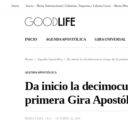
Inicio
Inicio – Berea Internacional | Cafeteria, Taqueria y Liberia Liceo – Berea Mu
INICIO
AGENDA APOSTÓLICA
GIRA UNIVERSAL
Home
Agenda Apostólica
Da inicio la decimocuarta etapa de la prime
AGENDA APOSTÓLICA
Da inicio la decimocu
primera Gira Apostól
BEREA STAFF, J.R.G.
OCTOBER 26, 2018