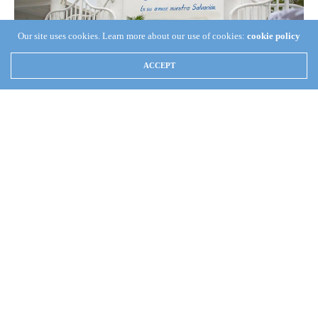
Our site uses cookies. Learn more about our use of cookies:
cookie policy
ACCEPT
MATAMOROS, Tam., México
(Berea
Internacional) —
Cuando las manifestaciones de la fe de Dios,
la fidelidad al Señor Jesucristo, la adhesión a la Elección de
Dios, están a flor de piel; cuando son obvias y notorias, “las
palabras no hacen falta” indicó el Santo Apóstol de Jesucristo,
Naasón Joaquín García, ante los hermanos de la Iglesia del Dios
Vivo, Columna y Apoyo de la Verdad, La Luz del Mundo,
reunidos en la casa de oración de la colonia López Mateos de
esta ciudad fronteriza mexicana.