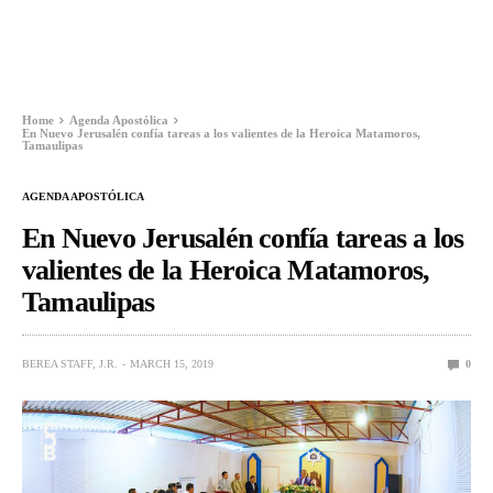
Home
Agenda Apostólica
En Nuevo Jerusalén confía tareas a los valientes de la Heroica Matamoros,
Tamaulipas
AGENDA APOSTÓLICA
En Nuevo Jerusalén confía tareas a los
valientes de la Heroica Matamoros,
Tamaulipas
BEREA STAFF, J.R.
MARCH 15, 2019
0