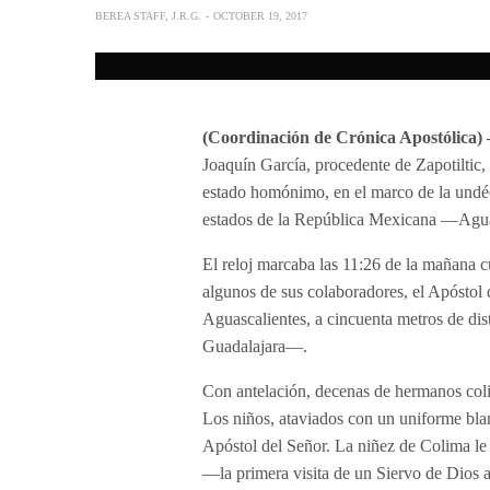
BEREA STAFF, J.R.G.
OCTOBER 19, 2017
(Coordinación de Crónica Apostólica)
Joaquín García, procedente de Zapotiltic, 
estado homónimo, en el marco de la undéc
estados de la República Mexicana —Agua
El reloj marcaba las 11:26 de la mañana
algunos de sus colaboradores, el Apóstol d
Aguascalientes, a cincuenta metros de dis
Guadalajara—.
Con antelación, decenas de hermanos coli
Los niños, ataviados con un uniforme blan
Apóstol del Señor. La niñez de Colima le
—la primera visita de un Siervo de Dios a