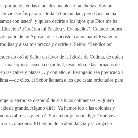
ta por puerta en las ciudades pueblos o rancherías. Soy un
en vidas mías para ir a toda la humanidad; pero Dios me ha
tamos con usted’, y quiero decirle a los hijos que Dios me ha
i Elección? ¿Creéis a mi Palabra y Evangelio?’. Cuando toques
os de parte de un Apóstol de Jesucristo a anunciar el Evangelio
rodillas y alzar mis brazos y decirle al Señor: ‘Bendícelos’.
sucristo oró al Señor en favor de la Iglesia de Colima, de quien
 una copiosa cosecha espiritual, resultado de las jornadas de
en las calles y plazas… y con ello, el Evangelio sea predicado a
olima —de ellos, el Señor llamará a los que están ordenados para
ngelio eterno se despidió de sus hijos colimenses: «Quiero
 iglesia grande. Alguno dirá: ‘Ya hemos ido a las colonias y
no nos abre sus puertas’. Sin embargo, yo te digo: ‘Vuelve a
do sus corazones. El tiempo de la abundancia y la ciega ha