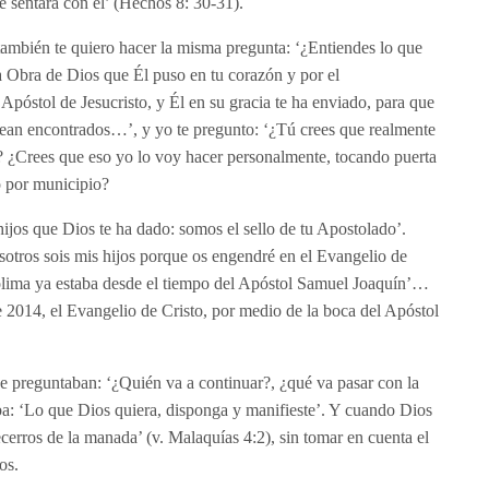
e sentara con él’ (Hechos 8: 30-31).
también te quiero hacer la misma pregunta: ‘¿Entiendes lo que
a Obra de Dios que Él puso en tu corazón y por el
Apóstol de Jesucristo, y Él en su gracia te ha enviado, para que
sean encontrados…’, y yo te pregunto: ‘¿Tú crees que realmente
 ¿Crees que eso yo lo voy hacer personalmente, tocando puerta
o por municipio?
hijos que Dios te ha dado: somos el sello de tu Apostolado’.
osotros sois mis hijos porque os engendré en el Evangelio de
 Colima ya estaba desde el tiempo del Apóstol Samuel Joaquín’…
de 2014, el Evangelio de Cristo, por medio de la boca del Apóstol
e preguntaban: ‘¿Quién va a continuar?, ¿qué va pasar con la
aba: ‘Lo que Dios quiera, disponga y manifieste’. Y cuando Dios
cerros de la manada’ (v. Malaquías 4:2), sin tomar en cuenta el
os.