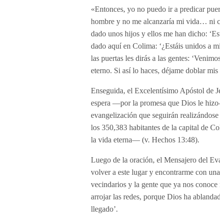
«Entonces, yo no puedo ir a predicar puer
hombre y no me alcanzaría mi vida… ni ci
dado unos hijos y ellos me han dicho: ‘Es
dado aquí en Colima: ‘¿Estáis unidos a m
las puertas les dirás a las gentes: ‘Venim
eterno. Si así lo haces, déjame doblar mis 
Enseguida, el Excelentísimo Apóstol de Je
espera —por la promesa que Dios le hizo—
evangelización que seguirán realizándose 
los 350,383 habitantes de la capital de C
la vida eterna— (v. Hechos 13:48).
Luego de la oración, el Mensajero del Eva
volver a este lugar y encontrarme con una
vecindarios y la gente que ya nos conoce 
arrojar las redes, porque Dios ha ablanda
llegado’.