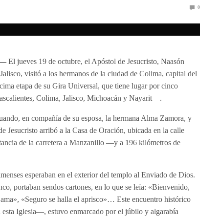
0
 —
El jueves 19 de octubre, el Apóstol de Jesucristo, Naasón
Jalisco, visitó a los hermanos de la ciudad de Colima, capital del
ima etapa de su Gira Universal, que tiene lugar por cinco
scalientes, Colima, Jalisco, Michoacán y Nayarit—.
 cuando, en compañía de su esposa, la hermana Alma Zamora, y
e Jesucristo arribó a la Casa de Oración, ubicada en la calle
tancia de la carretera a Manzanillo —y a 196 kilómetros de
menses esperaban en el exterior del templo al Enviado de Dios.
co, portaban sendos cartones, en lo que se leía: «Bienvenido,
 ama», «Seguro se halla el aprisco»… Este encuentro histórico
 esta Iglesia—, estuvo enmarcado por el júbilo y algarabía