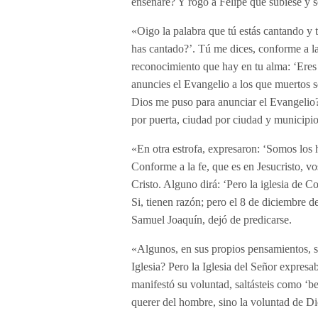
enseñare? Y rogó a Felipe que subiese y s
«Oigo la palabra que tú estás cantando y 
has cantado?’. Tú me dices, conforme a l
reconocimiento que hay en tu alma: ‘Eres 
anuncies el Evangelio a los que muertos 
Dios me puso para anunciar el Evangelio?
por puerta, ciudad por ciudad y municipi
«En otra estrofa, expresaron: ‘Somos los 
Conforme a la fe, que es en Jesucristo, v
Cristo. Alguno dirá: ‘Pero la iglesia de
Si, tienen razón; pero el 8 de diciembre 
Samuel Joaquín, dejó de predicarse.
«Algunos, en sus propios pensamientos, s
Iglesia? Pero la Iglesia del Señor expres
manifestó su voluntad, saltásteis como ‘be
querer del hombre, sino la voluntad de Di