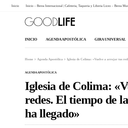
Inicio
Inicio – Berea Internacional | Cafeteria, Taqueria y Liberia Liceo – Berea Mu
INICIO
AGENDA APOSTÓLICA
GIRA UNIVERSAL
Home
Agenda Apostólica
Iglesia de Colima: «Vuelve a arrojar tus red
AGENDA APOSTÓLICA
Iglesia de Colima: «V
redes. El tiempo de l
ha llegado»