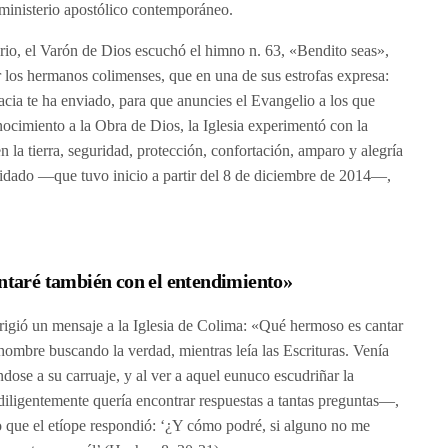
 ministerio apostólico contemporáneo.
terio, el Varón de Dios escuchó el himno n. 63, «Bendito seas»,
 los hermanos colimenses, que en una de sus estrofas expresa:
acia te ha enviado, para que anuncies el Evangelio a los que
cimiento a la Obra de Dios, la Iglesia experimentó con la
n la tierra, seguridad, protección, confortación, amparo y alegría
uidado —que tuvo inicio a partir del 8 de diciembre de 2014—,
antaré también con el entendimiento»
irigió un mensaje a la Iglesia de Colima: «Qué hermoso es cantar
 hombre buscando la verdad, mientras leía las Escrituras. Venía
ose a su carruaje, y al ver a aquel eunuco escudriñar la
diligentemente quería encontrar respuestas a tantas preguntas—,
 lo que el etíope respondió: ‘¿Y cómo podré, si alguno no me