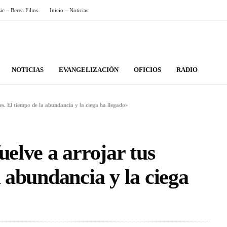
sic – Berea Films
Inicio – Noticias
NOTICIAS
EVANGELIZACIÓN
OFICIOS
RADIO
es. El tiempo de la abundancia y la ciega ha llegado»
uelve a arrojar tus
a abundancia y la ciega