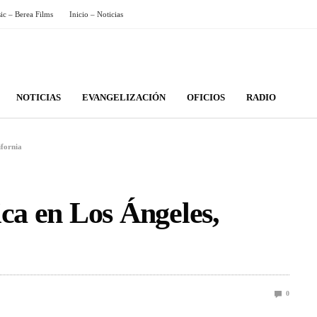
sic – Berea Films
Inicio – Noticias
NOTICIAS
EVANGELIZACIÓN
OFICIOS
RADIO
ifornia
ica en Los Ángeles,
0