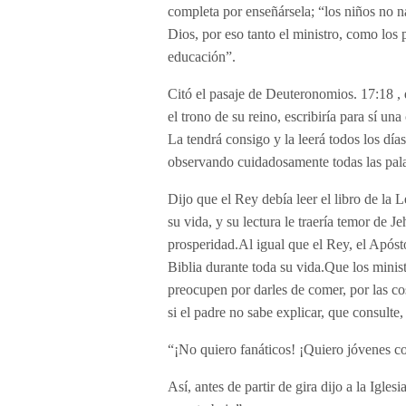
completa por enseñársela; “los niños no n
Dios, por eso tanto el ministro, como los 
educación”.
Citó el pasaje de Deuteronomios. 17:18 ,
el trono de su reino, escribiría para sí una
La tendrá consigo y la leerá todos los día
observando cuidadosamente todas las palab
Dijo que el Rey debía leer el libro de la L
su vida, y su lectura le traería temor de 
prosperidad.Al igual que el Rey, el Apóstol
Biblia durante toda su vida.Que los minis
preocupen por darles de comer, por las co
si el padre no sabe explicar, que consult
“¡No quiero fanáticos! ¡Quiero jóvenes c
Así, antes de partir de gira dijo a la Igle