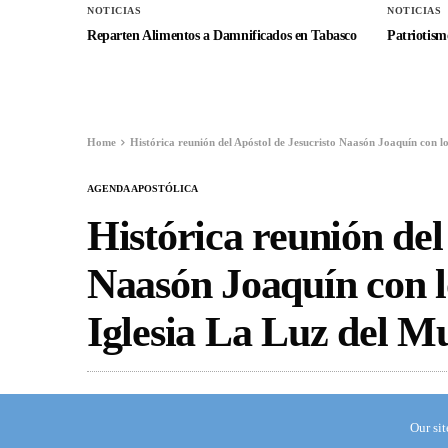
NOTICIAS
NOTICIAS
Reparten Alimentos a Damnificados en Tabasco
Patriotismo
Home
Histórica reunión del Apóstol de Jesucristo Naasón Joaquín con lo
AGENDA APOSTÓLICA
Histórica reunión del
Naasón Joaquín con lo
Iglesia La Luz del 
BEREA STAFF, J.R.G.
MAY 14, 2015
Our si