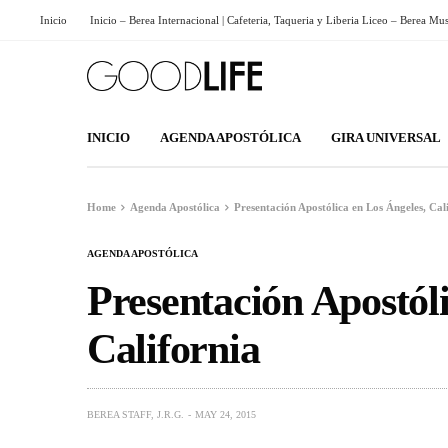
Inicio
Inicio – Berea Internacional | Cafeteria, Taqueria y Liberia Liceo – Berea Mu
INICIO
AGENDA APOSTÓLICA
GIRA UNIVERSAL
Home
Agenda Apostólica
Presentación Apostólica en Los Ángeles, Cal
AGENDA APOSTÓLICA
Presentación Apostól
California
BEREA STAFF, J.R.G.
MAY 24, 2015