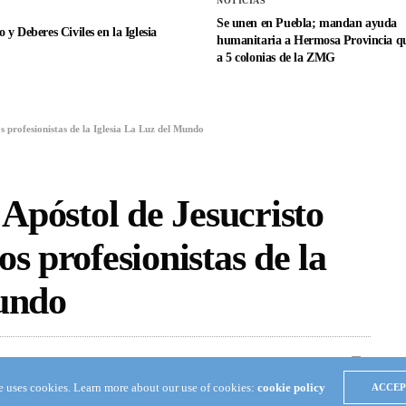
NOTICIAS
Se unen en Puebla; mandan ayuda
 y Deberes Civiles en la Iglesia
humanitaria a Hermosa Provincia qu
a 5 colonias de la ZMG
s profesionistas de la Iglesia La Luz del Mundo
 Apóstol de Jesucristo
s profesionistas de la
Mundo
2
te uses cookies. Learn more about our use of cookies:
cookie policy
ACCEP