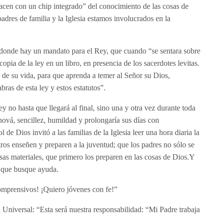
acen con un chip integrado” del conocimiento de las cosas de
padres de familia y la Iglesia estamos involucrados en la
 donde hay un mandato para el Rey, que cuando “se sentara sobre
 copia de la ley en un libro, en presencia de los sacerdotes levitas.
s de su vida, para que aprenda a temer al Señor su Dios,
ras de esta ley y estos estatutos”.
ey no hasta que llegará al final, sino una y otra vez durante toda
Jehová, sencillez, humildad y prolongaría sus días con
 de Dios invitó a las familias de la Iglesia leer una hora diaria la
tros enseñen y preparen a la juventud; que los padres no sólo se
sas materiales, que primero los preparen en las cosas de Dios.Y
e, que busque ayuda.
omprensivos! ¡Quiero jóvenes con fe!”
sia Universal: “Esta será nuestra responsabilidad: “Mi Padre trabaja