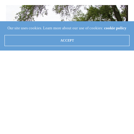
Our site uses cookies. Learn more about our use of cookies:
cookie policy
ACCEPT
El Apóstol Naasón Joaquín recorre el predio adquirido
por la iglesia de Mission, Texas: «Me siento feliz y
orgullo al contemplar vuestra fe y esfuerzo», expresa
(Coordinación de Crónica Apostólica) —
El viernes 15 de
marzo, el Apóstol de Jesucristo, Naasón Joaquín García, luego