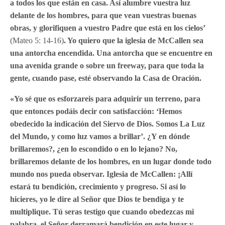
a todos los que están en casa. Así alumbre vuestra luz
delante de los hombres, para que vean vuestras buenas
obras, y glorifiquen a vuestro Padre que está en los cielos’
(Mateo 5: 14-16)
. Yo quiero que la iglesia de McCallen sea
una antorcha encendida. Una antorcha que se encuentre en
una avenida grande o sobre un freeway, para que toda la
gente, cuando pase, esté observando la Casa de Oración.
«Yo sé que os esforzareis para adquirir un terreno, para
que entonces podáis decir con satisfacción: ‘Hemos
obedecido la indicación del Siervo de Dios. Somos La Luz
del Mundo, y como luz vamos a brillar’. ¿Y en dónde
brillaremos?, ¿en lo escondido o en lo lejano? No,
brillaremos delante de los hombres, en un lugar donde todo
mundo nos pueda observar. Iglesia de McCallen: ¡Allí
estará tu bendición, crecimiento y progreso. Si así lo
hicieres, yo le dire al Señor que Dios te bendiga y te
multiplique. Tú seras testigo que cuando obedezcas mi
palabra, el Señor derramará bendición en este lugar y