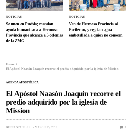
NOTICIAS
NOTICIAS
Se unen en Puebla; mandan
Van de Hermosa Provincia al
ayuda humanitaria a Hermosa
Periférico, y regalan agua
Provincia que alcanza a 5 colonias
embotellada a quien no conocen
de la ZMG
Home
El Apóstol Naasón Joaquín recorre el predio adquirido por la iglesia de Mission
AGENDA APOSTÓLICA
El Apóstol Naasón Joaquín recorre el
predio adquirido por la iglesia de
Mission
BEREA STAFF, J.R.
MARCH 15, 2019
0