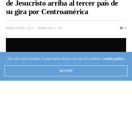
de Jesucristo arriba al tercer país de
su gira por Centroamérica
BEREA STAFF, J.R.G.
FEBRUARY 2, 2017
0
Our site uses cookies. Learn more about our use of cookies:
cookie policy
ACCEPT
(Coordinación de Crónica Apostólica).—
El jueves 2 de