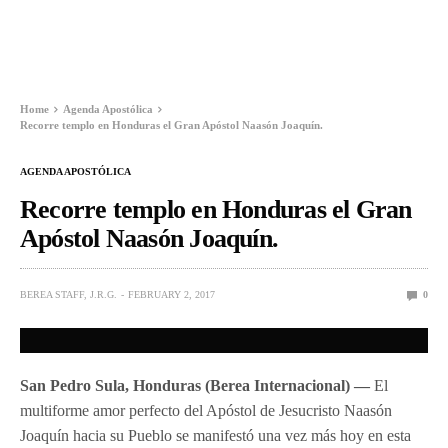
Home
Agenda Apostólica
Recorre templo en Honduras el Gran Apóstol Naasón Joaquín.
AGENDA APOSTÓLICA
Recorre templo en Honduras el Gran
Apóstol Naasón Joaquín.
BEREA STAFF, J.R.G.
FEBRUARY 2, 2017
0
San Pedro Sula, Honduras (Berea Internacional) —
El
multiforme amor perfecto del Apóstol de Jesucristo Naasón
Joaquín hacia su Pueblo se manifestó una vez más hoy en esta