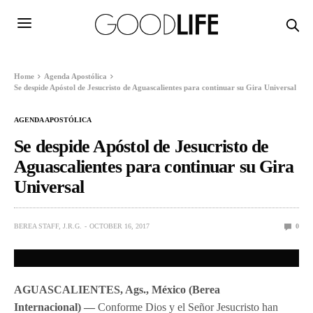
Home
Agenda Apostólica
Se despide Apóstol de Jesucristo de Aguascalientes para continuar su Gira Universal
AGENDA APOSTÓLICA
Se despide Apóstol de Jesucristo de
Aguascalientes para continuar su Gira
Universal
BEREA STAFF, J.R.G.
OCTOBER 16, 2017
0
AGUASCALIENTES, Ags., México
(Berea
Internacional) —
Conforme Dios y el Señor Jesucristo han