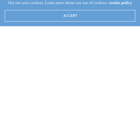
Our site uses cookies. Learn more about our use of cookies:
cookie policy
ACCEPT
(Coordinación de Crónica Apostólica) —
El mismo domingo
15 de octubre en que el Apóstol de Dios Naasón Joaquín hizo su
presentación en el estado de Aguascalientes, visitó a sus hijos de
la colonia Nazario Ortiz, quienes actualmente han dado inicio a
la construcción de una nueva, más grande y hermosa Casa de
Oración.
Al término de la presentación dominical en el Centro de
Convenciones La Isla, los hermanos de la colonia Nazario Ortiz,
junto con el ministro D.E. René Flores Salmerón, regresaron a
su localidad para preparar todo lo concerniente a la visita