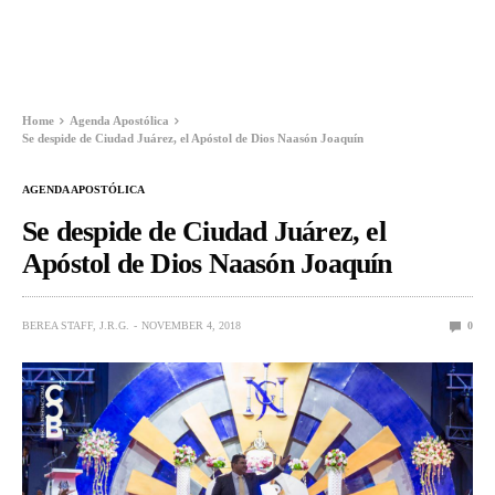
Home
Agenda Apostólica
Se despide de Ciudad Juárez, el Apóstol de Dios Naasón Joaquín
AGENDA APOSTÓLICA
Se despide de Ciudad Juárez, el
Apóstol de Dios Naasón Joaquín
BEREA STAFF, J.R.G.
NOVEMBER 4, 2018
0