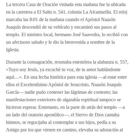
La tercera Casa de Oración visitada esta mañana fue la ubicada
en la carretera a El Salto n. 541, colonia La Alcantarilla. El reloj
marcaba las 8:01 de la mañana cuando el Apóstol Naasón
Joaquín descendió de su vehículo y encaminó sus pasos al
templo. El ministro local, hermano José Saavedra, lo recibió con
un afectuoso saludo y le dio la bienvenida a nombre de la
Iglesia.
Durante la consagración, resonaba estentórea la alabanza n. 557,
«Tuyo soy Jesús, ya escuché tu voz, de tu amor hablándome
aquí…». En una fecha histórica para esta iglesia —al estar entre
ellos el Excelentísimo Apóstol de Jesucristo, Naasón Joaquín
García— nadie pudo contener las lágrimas de contento; las
manifestaciones exteriores de algarabía espiritual tampoco se
hicieron esperar. Entretanto, en la parte de atrás del templo —a
un lado del oratorio apostólico—, el Siervo de Dios cantaba
himnos, se regocijaba al contemplar a sus hijos, pedía a su
Amigo por los que vienen en camino, elevaba su adoración al