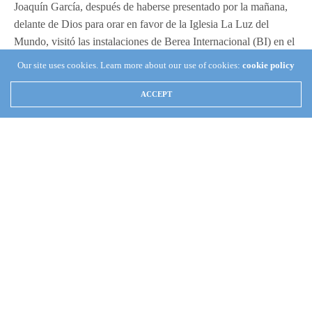
Joaquín García, después de haberse presentado por la mañana,
delante de Dios para orar en favor de la Iglesia La Luz del
Mundo, visitó las instalaciones de Berea Internacional (BI) en el
Centro Recreativo y Cultural, Samuel Joaquín Flores (CRC
Our site uses cookies. Learn more about our use of cookies:
cookie policy
SJF).
ACCEPT
Durante el recorrido le fueron mostrados los distintos
departamentos que están trabajando para llevar a cabo la
cobertura especial de la Santa Convocación 2016.
Con gran amor, el Enviado de Dios, expresó las siguientes
palabras a los hermanos ahí reunidos: “porque la Iglesia merece
lo mejor”; esto a manera de invitación para trabajar con ánimo y
alegría, a fin de llevar lo mejor a la Iglesia, a través de los
programas transmitidos las 24 horas del 1 al 16 de agosto del
presente.
Un regalo del Apóstol de Jesucristo, Naasón Joaquín García,
para la Iglesia.