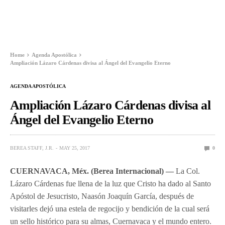
Home
Agenda Apostólica
Ampliación Lázaro Cárdenas divisa al Ángel del Evangelio Eterno
AGENDA APOSTÓLICA
Ampliación Lázaro Cárdenas divisa al
Ángel del Evangelio Eterno
BEREA STAFF, J.R.
MAY 25, 2017
0
CUERNAVACA, Méx. (Berea Internacional) —
La Col.
Lázaro Cárdenas fue llena de la luz que Cristo ha dado al Santo
Apóstol de Jesucristo, Naasón Joaquín García, después de
visitarles dejó una estela de regocijo y bendición de la cual será
un sello histórico para su almas, Cuernavaca y el mundo entero.