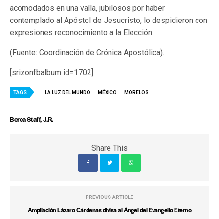
acomodados en una valla, jubilosos por haber
contemplado al Apóstol de Jesucristo, lo despidieron con
expresiones reconocimiento a la Elección.
(Fuente: Coordinación de Crónica Apostólica).
[srizonfbalbum id=1702]
TAGS
LA LUZ DEL MUNDO
MÉXICO
MORELOS
Berea Staff, J.R.
Share This
PREVIOUS ARTICLE
Ampliación Lázaro Cárdenas divisa al Ángel del Evangelio Eterno