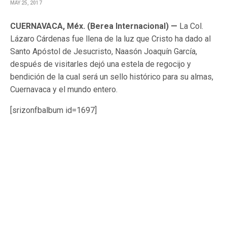
MAY 25, 2017
CUERNAVACA, Méx. (Berea Internacional) —
La Col.
Lázaro Cárdenas fue llena de la luz que Cristo ha dado al
Santo Apóstol de Jesucristo, Naasón Joaquín García,
después de visitarles dejó una estela de regocijo y
bendición de la cual será un sello histórico para su almas,
Cuernavaca y el mundo entero.
[srizonfbalbum id=1697]
TAGS
APÓSTOL DE JESUCRISTO NAASÓN JOAQUÍN GARCÍA