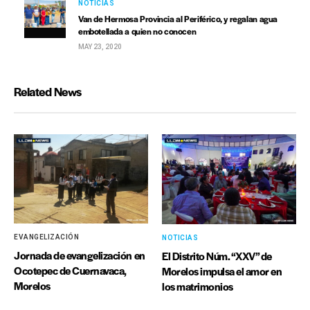
NOTICIAS
Van de Hermosa Provincia al Periférico, y regalan agua
embotellada a quien no conocen
MAY 23, 2020
Related News
EVANGELIZACIÓN
NOTICIAS
Jornada de evangelización en
El Distrito Núm. “XXV” de
Ocotepec de Cuernavaca,
Morelos impulsa el amor en
Morelos
los matrimonios