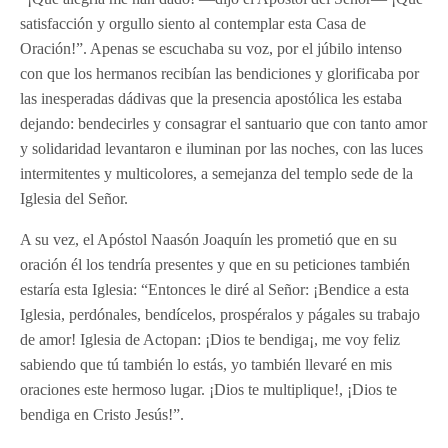
satisfacción y orgullo siento al contemplar esta Casa de
Oración!”. Apenas se escuchaba su voz, por el júbilo intenso
con que los hermanos recibían las bendiciones y glorificaba por
las inesperadas dádivas que la presencia apostólica les estaba
dejando: bendecirles y consagrar el santuario que con tanto amor
y solidaridad levantaron e iluminan por las noches, con las luces
intermitentes y multicolores, a semejanza del templo sede de la
Iglesia del Señor.
A su vez, el Apóstol Naasón Joaquín les prometió que en su
oración él los tendría presentes y que en su peticiones también
estaría esta Iglesia: “Entonces le diré al Señor: ¡Bendice a esta
Iglesia, perdónales, bendícelos, prospéralos y págales su trabajo
de amor! Iglesia de Actopan: ¡Dios te bendiga¡, me voy feliz
sabiendo que tú también lo estás, yo también llevaré en mis
oraciones este hermoso lugar. ¡Dios te multiplique!, ¡Dios te
bendiga en Cristo Jesús!”.