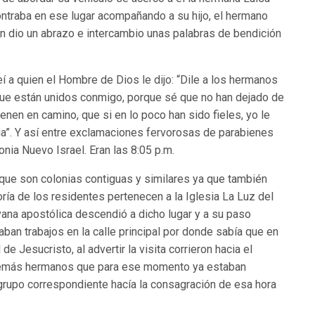
ntraba en ese lugar acompañando a su hijo, el hermano
n dio un abrazo e intercambio unas palabras de bendición
 a quien el Hombre de Dios le dijo: “Dile a los hermanos
ue están unidos conmigo, porque sé que no han dejado de
ienen en camino, que si en lo poco han sido fieles, yo le
ga”. Y así entre exclamaciones fervorosas de parabienes
onia Nuevo Israel. Eran las 8:05 p.m.
rque son colonias contiguas y similares ya que también
ía de los residentes pertenecen a la Iglesia La Luz del
vana apostólica descendió a dicho lugar y a su paso
ban trabajos en la calle principal por donde sabía que en
e Jesucristo, al advertir la visita corrieron hacia el
demás hermanos que para ese momento ya estaban
 grupo correspondiente hacía la consagración de esa hora