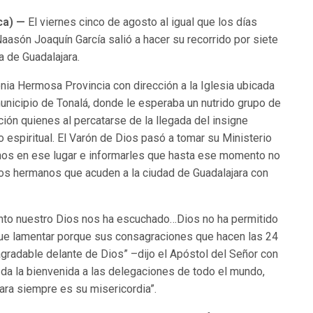
ica) —
El viernes cinco de agosto al igual que los días
Naasón Joaquín García salió a hacer su recorrido por siete
a de Guadalajara.
lonia Hermosa Provincia con dirección a la Iglesia ubicada
municipio de Tonalá, donde le esperaba un nutrido grupo de
ón quienes al percatarse de la llegada del insigne
o espiritual. El Varón de Dios pasó a tomar su Ministerio
nos en ese lugar e informarles que hasta ese momento no
los hermanos que acuden a la ciudad de Guadalajara con
nto nuestro Dios nos ha escuchado…Dios no ha permitido
que lamentar porque sus consagraciones que hacen las 24
o agradable delante de Dios” –dijo el Apóstol del Señor con
 da la bienvenida a las delegaciones de todo el mundo,
ara siempre es su misericordia”.