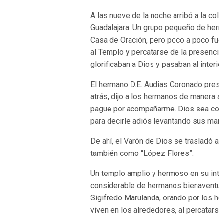
A las nueve de la noche arribó a la c
Guadalajara. Un grupo pequeño de h
Casa de Oración, pero poco a poco f
al Templo y percatarse de la presenci
glorificaban a Dios y pasaban al inter
El hermano D.E. Audias Coronado presi
atrás, dijo a los hermanos de manera 
pague por acompañarme, Dios sea con
para decirle adiós levantando sus ma
De ahí, el Varón de Dios se trasladó a
también como “López Flores”.
Un templo amplio y hermoso en su inte
considerable de hermanos bienaventu
Sigifredo Marulanda, orando por los
viven en los alrededores, al percatars