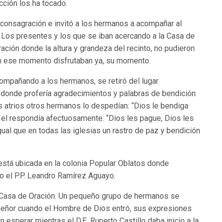
cción los ha tocado.
 consagración e invitó a los hermanos a acompañar al
. Los presentes y los que se iban acercando a la Casa de
ación donde la altura y grandeza del recinto, no pudieron
en ese momento disfrutaban ya, su momento.
mpañando a los hermanos, se retiró del lugar
 donde profería agradecimientos y palabras de bendición
s atrios otros hermanos lo despedían: “Dios le bendiga
el respondía afectuosamente: “Dios les pague, Dios les
gual que en todas las iglesias un rastro de paz y bendición
e está ubicada en la colonia Popular Oblatos donde
 el P.P. Leandro Ramírez Aguayo.
la Casa de Oración. Un pequeño grupo de hermanos se
 Señor cuando el Hombre de Dios entró, sus expresiones
n esperar mientras el D.E. Ruperto Castillo daba inicio a la