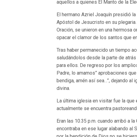
aquellos a quienes El Manto de la Ele
El hermano Azriel Joaquín presidió la
Apóstol de Jesucristo en su plegaria
Oración, se unieron en una hermosa or
opacar el clamor de los santos que 
Tras haber permanecido un tiempo aco
saludándolos desde la parte de atrás
para ellos. De regreso por los amplio
Padre, lo amamos” aprobaciones que 
bendiga, amén así sea…”, dejando al i
divina.
La última iglesia en visitar fue la qu
actualmente se encuentra pastoreando
Eran las 10.35 p.m. cuando arribó a 
encontraba en ese lugar alabando al
por la bendición de Dios no se hiciero