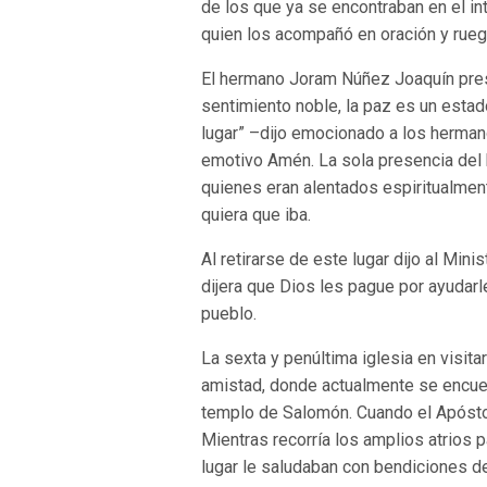
de los que ya se encontraban en el in
quien los acompañó en oración y rue
El hermano Joram Núñez Joaquín presi
sentimiento noble, la paz es un esta
lugar” –dijo emocionado a los herma
emotivo Amén. La sola presencia del 
quienes eran alentados espiritualmen
quiera que iba.
Al retirarse de este lugar dijo al Min
dijera que Dios les pague por ayudarl
pueblo.
La sexta y penúltima iglesia en visita
amistad, donde actualmente se encue
templo de Salomón. Cuando el Apóstol 
Mientras recorría los amplios atrios p
lugar le saludaban con bendiciones d