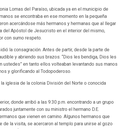
olonia Lomas del Paraíso, ubicada ya en el municipio de
ermanos se encontraba en ese momento en la pequeña
ueron acercándose más hermanos y hermanas que al llegar
a del Apóstol de Jesucristo en el interior del mismo,
ior con sumo respeto.
dió la consagración. Antes de partir, desde la parte de
audible y abriendo sus brazos: “Dios les bendiga, Dios les
 ustedes” en tanto ellos volteaban levantando sus manos
nos y glorificando al Todopoderoso.
 la iglesia de la colonia División del Norte o conocida
rior, donde arribó a las 9:30 p.m. encontrando a un grupo
rados juntamente con su ministro el hermano D.E.
 hermanos que vienen en camino. Algunos hermanos que
e de la visita, se acercaron al templo para unirse al gozo