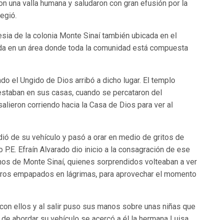
on una valla humana y saludaron con gran efusión por la
legió.
lesia de la colonia Monte Sinaí también ubicada en el
da en un área donde toda la comunidad está compuesta
do el Ungido de Dios arribó a dicho lugar. El templo
estaban en sus casas, cuando se percataron del
alieron corriendo hacia la Casa de Dios para ver al
dió de su vehículo y pasó a orar en medio de gritos de
 P.E. Efraín Alvarado dio inicio a la consagración de ese
os de Monte Sinaí, quienes sorprendidos volteaban a ver
stros empapados en lágrimas, para aprovechar el momento
on ellos y al salir puso sus manos sobre unas niñas que
s de abordar su vehículo se acercó a él la hermana Luisa