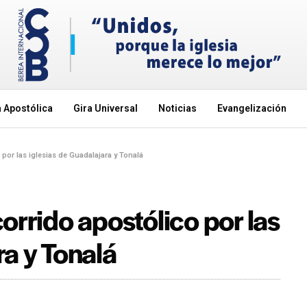
 Apostólica
Gira Universal
Noticias
Evangelización
 por las iglesias de Guadalajara y Tonalá
orrido apostólico por las
ra y Tonalá