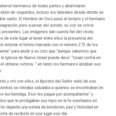
salieron hermanos de todas partes y abarrotaron
uestión de segundos, incluso los laterales desde donde se
ble santo. El Hombre de Dios pasó al templo y el hermano
onsagración, pero a pesar del sonido, su voz se volvió
os presentes. Las imágenes dan cuenta fiel del vívido
de este lugar al tener entre ellos la presencia del
idió entonar el himno marcado con el número 272 de los
onente” para aludir a su coro que “aunque sabemos que
y la Iglesia de Nuevo Israel puede decir: “Israel confía en
or él obtiene victoria…” en tanto los hermanos alzaban sus
o.
ó y oró con ellos, el Apóstol del Señor salió de ese
ientras se retiraba saludaba a quienes se encontraban en
Dios les bendiga, Dios les pague por acompañarme” y
ilos que le prodigaban sus hijos en la fe asentados en
rtió dejando una estela de bendición, paz y felicidad en
cha de recibirle en ese lugar ese día.