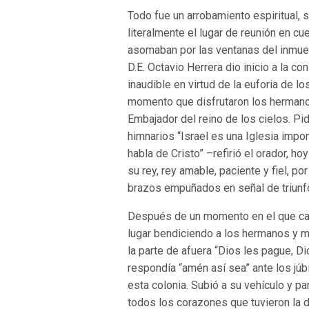
Todo fue un arrobamiento espiritual, 
literalmente el lugar de reunión en c
asomaban por las ventanas del inmue
D.E. Octavio Herrera dio inicio a la c
inaudible en virtud de la euforia de l
momento que disfrutaron los hermanos 
Embajador del reino de los cielos. P
himnarios “Israel es una Iglesia imp
habla de Cristo” –refirió el orador, ho
su rey, rey amable, paciente y fiel, p
brazos empuñados en señal de triunf
Después de un momento en el que cant
lugar bendiciendo a los hermanos y m
la parte de afuera “Dios les pague, 
respondía “amén así sea” ante los júb
esta colonia. Subió a su vehículo y pa
todos los corazones que tuvieron la di