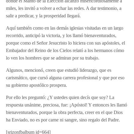
donde el Manto de la Elección alcanzó misericordiosamente a
miles, les invitó a volver a echar las redes. A dar testimonio, a
salir a predicar, y la prosperidad llegará.
Aquí también como en las demás iglesias visitadas en un largo
recorrido, anticipó la victoria, y los llamó bienaventurados,
porque como el Señor Jesucristo lo hiciera con sus apóstoles, el
Embajador del Reino de los Cielos relató a los hermanos cómo
lo ven los hombres que se admiran por su trabajo.
Algunos, mencionó, creen que estudió liderazgo, que es
carismático, que cursó alguna carrera profesional y que por eso
su gobierno apostólico prospera.
Por ello les preguntó: ¿Y ustedes quien decís que soy? La
respuesta unánime, preciosa, fue: ¡Apóstol! Y entonces les llamó
bienaventurados, porque la obra perfecta, creer en el que Dios
ha Enviado, no es por carne ni sangre, sino regalo del Padre.
[srizonfbalbum id=664]