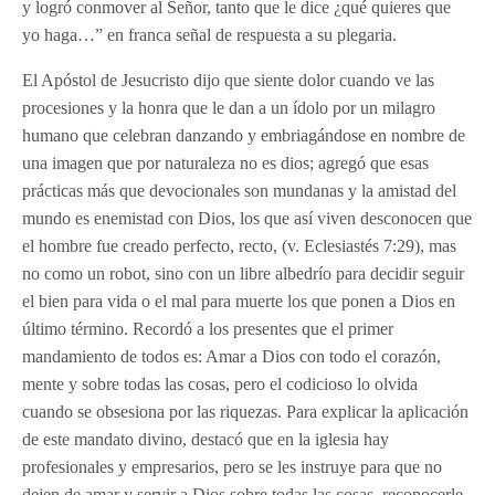
y logró conmover al Señor, tanto que le dice ¿qué quieres que
yo haga…” en franca señal de respuesta a su plegaria.
El Apóstol de Jesucristo dijo que siente dolor cuando ve las
procesiones y la honra que le dan a un ídolo por un milagro
humano que celebran danzando y embriagándose en nombre de
una imagen que por naturaleza no es dios; agregó que esas
prácticas más que devocionales son mundanas y la amistad del
mundo es enemistad con Dios, los que así viven desconocen que
el hombre fue creado perfecto, recto, (v. Eclesiastés 7:29), mas
no como un robot, sino con un libre albedrío para decidir seguir
el bien para vida o el mal para muerte los que ponen a Dios en
último término. Recordó a los presentes que el primer
mandamiento de todos es: Amar a Dios con todo el corazón,
mente y sobre todas las cosas, pero el codicioso lo olvida
cuando se obsesiona por las riquezas. Para explicar la aplicación
de este mandato divino, destacó que en la iglesia hay
profesionales y empresarios, pero se les instruye para que no
dejen de amar y servir a Dios sobre todas las cosas, reconocerle