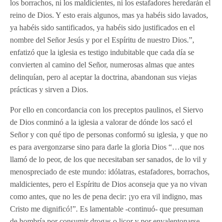
los borrachos, ni los maldicientes, ni los estafadores heredarán el
reino de Dios. Y esto erais algunos, mas ya habéis sido lavados,
ya habéis sido santificados, ya habéis sido justificados en el
nombre del Señor Jesús y por el Espíritu de nuestro Dios.”,
enfatizó que la iglesia es testigo indubitable que cada día se
convierten al camino del Señor, numerosas almas que antes
delinquían, pero al aceptar la doctrina, abandonan sus viejas
prácticas y sirven a Dios.
Por ello en concordancia con los preceptos paulinos, el Siervo
de Dios conminó a la iglesia a valorar de dónde los sacó el
Señor y con qué tipo de personas conformó su iglesia, y que no
es para avergonzarse sino para darle la gloria Dios “…que nos
llamó de lo peor, de los que necesitaban ser sanados, de lo vil y
menospreciado de este mundo: idólatras, estafadores, borrachos,
maldicientes, pero el Espíritu de Dios aconseja que ya no vivan
como antes, que no les de pena decir: ¡yo era vil indigno, mas
Cristo me dignificó!”. Es lamentable -continuó- que presuman
de hombría por consumir drogas o licor y por envalentonarse,