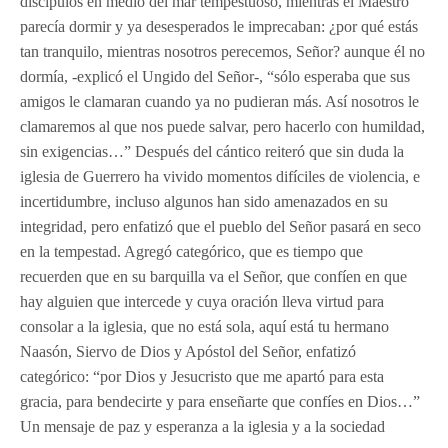
discípulos en medio del mar tempestuoso, mientras el Maestro
parecía dormir y ya desesperados le imprecaban: ¿por qué estás
tan tranquilo, mientras nosotros perecemos, Señor? aunque él no
dormía, -explicó el Ungido del Señor-, “sólo esperaba que sus
amigos le clamaran cuando ya no pudieran más. Así nosotros le
clamaremos al que nos puede salvar, pero hacerlo con humildad,
sin exigencias…” Después del cántico reiteró que sin duda la
iglesia de Guerrero ha vivido momentos difíciles de violencia, e
incertidumbre, incluso algunos han sido amenazados en su
integridad, pero enfatizó que el pueblo del Señor pasará en seco
en la tempestad. Agregó categórico, que es tiempo que
recuerden que en su barquilla va el Señor, que confíen en que
hay alguien que intercede y cuya oración lleva virtud para
consolar a la iglesia, que no está sola, aquí está tu hermano
Naasón, Siervo de Dios y Apóstol del Señor, enfatizó
categórico: “por Dios y Jesucristo que me apartó para esta
gracia, para bendecirte y para enseñarte que confíes en Dios…”
Un mensaje de paz y esperanza a la iglesia y a la sociedad