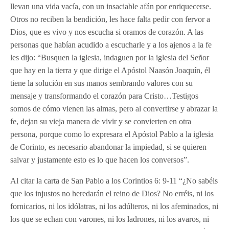
llevan una vida vacía, con un insaciable afán por enriquecerse.
Otros no reciben la bendición, les hace falta pedir con fervor a
Dios, que es vivo y nos escucha si oramos de corazón. A las
personas que habían acudido a escucharle y a los ajenos a la fe
les dijo: “Busquen la iglesia, indaguen por la iglesia del Señor
que hay en la tierra y que dirige el Apóstol Naasón Joaquín, él
tiene la solución en sus manos sembrando valores con su
mensaje y transformando el corazón para Cristo…Testigos
somos de cómo vienen las almas, pero al convertirse y abrazar la
fe, dejan su vieja manera de vivir y se convierten en otra
persona, porque como lo expresara el Apóstol Pablo a la iglesia
de Corinto, es necesario abandonar la impiedad, si se quieren
salvar y justamente esto es lo que hacen los conversos”.
Al citar la carta de San Pablo a los Corintios 6: 9-11 “¿No sabéis
que los injustos no heredarán el reino de Dios? No erréis, ni los
fornicarios, ni los idólatras, ni los adúlteros, ni los afeminados, ni
los que se echan con varones, ni los ladrones, ni los avaros, ni