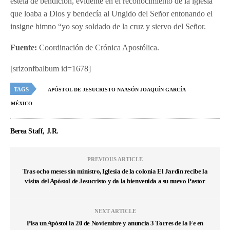
estela de bendición, evidente en el reconocimiento de la iglesia
que loaba a Dios y bendecía al Ungido del Señor entonando el
insigne himno “yo soy soldado de la cruz y siervo del Señor.
Fuente:
Coordinación de Crónica Apostólica.
[srizonfbalbum id=1678]
TAGS
APÓSTOL DE JESUCRISTO NAASÓN JOAQUÍN GARCÍA
MÉXICO
Berea Staff, J.R.
PREVIOUS ARTICLE
Tras ocho meses sin ministro, Iglesia de la colonia El Jardín recibe la
visita del Apóstol de Jesucristo y da la bienvenida a su nuevo Pastor
NEXT ARTICLE
Pisa un Apóstol la 20 de Noviembre y anuncia 3 Torres de la Fe en