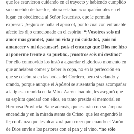
que los estuvieron cuidando en el trayecto y habiendo cumplido
su cometido de traerlos, ahora estaban acompañándoles en el
lugar, en obediencia al Señor Jesucristo, que le permitía
expresar: ¡Seguro se halla el aprisco!, por lo cual con entrañable
afecto les dijo emocionado en el espíritu:
“¡Vosotros sois mi
amor más grande!, ¡sois mi vida y mi cuidado!, ¡sois mi
amanecer y mi descansar!, ¡sois el encargo que Dios me hizo
al ponerme frente a su pueblo!, ¡vosotros sois mi destino!”
Por ello conmovido los instó a aguardar el glorioso momento en
que anhelaban comer y beber la copa, no en la perfección en
que se celebrará en las bodas del Cordero, pero sí velando y
orando, porque aunque el Apóstol se ausentaría para acompañar
a la iglesia reunida en la Mtro. Aarón Joaquín, les aseguró que
su espíritu quedará con ellos, en tanto presida el memorial en
Hermosa Provincia. Sabe además, que estarán con su lámpara
encendida y en la mirada atenta de Cristo, que les engendró la
fe; confianza que les alcanzará para creer que cuando el Varón
de Dios envíe a los pastores con el pan y el vino,
“no sólo