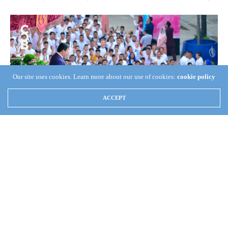
Our site uses cookies. Learn more about our use of cookies:
cookie policy
ACCEPT
(Coordinación de Crónica Apostólica) —
Desde la 1:30 p.m.
cientos de jóvenes comenzaron a llegar a la sede ubicada en la
colonia Bethel desde donde darían inicio a la magna caminata.
Para las tres de la tarde, el templo, sus jardines y sus calles
adyacentes se encontraban totalmente abarrotadas y los jóvenes