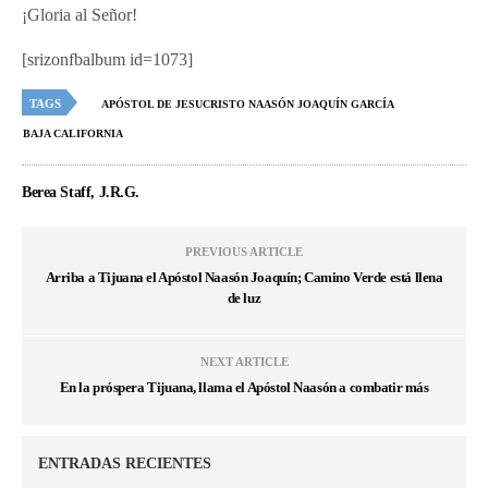
¡Gloria al Señor!
[srizonfbalbum id=1073]
TAGS
APÓSTOL DE JESUCRISTO NAASÓN JOAQUÍN GARCÍA
BAJA CALIFORNIA
Berea Staff, J.R.G.
PREVIOUS ARTICLE
Arriba a Tijuana el Apóstol Naasón Joaquín; Camino Verde está llena
de luz
NEXT ARTICLE
En la próspera Tijuana, llama el Apóstol Naasón a combatir más
ENTRADAS RECIENTES