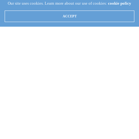
Our site uses cookies. Learn more about our use of cookies:
cookie policy
ACCEPT
TIJUANA, B.C. A 17 de abril de 2019. (Berea Internacional).
El Excelentísimo Apóstol de Jesucristo, Naasón Joaquín García,
llegó esta mañana de miércoles a Tijuana, Baja California,
frontera binacional al noroeste de México, y suroeste de Estados
Unidos y visitó a los bienaventurados hermanos de Camino
Verde, que cantaro
n, oraron, lo saludaron y le esperan pronto.
Esta ciudad fronteriza, la sexta urbe más poblada de México, y
la más visitada en el mundo, contó hoy con la especial bendición