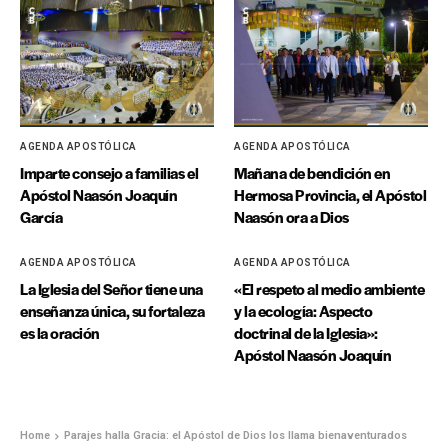
AGENDA APOSTÓLICA
AGENDA APOSTÓLICA
Imparte consejo a familias el
Mañana de bendición en
Apóstol Naasón Joaquín
Hermosa Provincia, el Apóstol
García
Naasón ora a Dios
AGENDA APOSTÓLICA
AGENDA APOSTÓLICA
La Iglesia del Señor tiene una
«El respeto al medio ambiente
enseñanza única, su fortaleza
y la ecología: Aspecto
es la oración
doctrinal de la Iglesia»:
Apóstol Naasón Joaquín
Home
Parajes halla Gracia: el Apóstol de Dios los llama bienaventurados