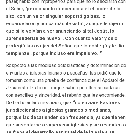
pasar, habló con improperios para que no lo asociaran con
el Señor;
“pero cuando descendió a él el poder de lo
alto, con un valor singular soportó golpes, lo
encarcelaron y nunca más desistió, aunque le dijeron
que si lo volvían a ver anunciando al tal Jesús, lo
aprehenderían de nuevo… Con cuánto valor y celo
protegió las ovejas del Señor, que lo doblegó y le dio
templanza , porque incluso era impulsivo…”
.
Respecto a las medidas eclesiásticas y determinación de
enviarles a iglesias lejanas o pequeñas, les pidió que lo
tomaran como una prueba de confianza que el Apóstol de
Jesucristo les tiene, porque sabe que ellos sí cuidarán
con sencillez y sinceridad, el rebaño que les encomiende.
De hecho aclaró mesurado, que:
“no enviaré Pastores
jurisdiccionales a iglesias grandes o medianas,
porque las desatienden con frecuencia; ya que tienen
que ausentarse a supervisar iglesias y se resienten o
se frena el desarrollo espiritual de la iglesia a su