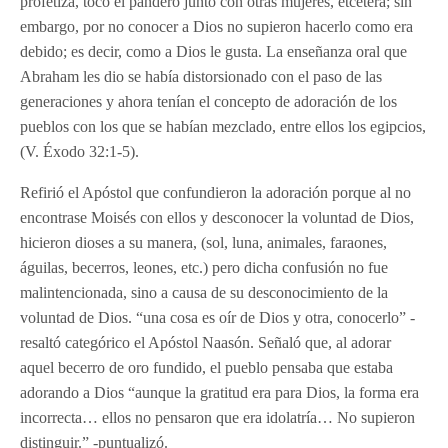
profetiza, toco el pandero junto con otras mujeres, etcétera; sin
embargo, por no conocer a Dios no supieron hacerlo como era
debido; es decir, como a Dios le gusta. La enseñanza oral que
Abraham les dio se había distorsionado con el paso de las
generaciones y ahora tenían el concepto de adoración de los
pueblos con los que se habían mezclado, entre ellos los egipcios,
(V. Éxodo 32:1-5).
Refirió el Apóstol que confundieron la adoración porque al no
encontrase Moisés con ellos y desconocer la voluntad de Dios,
hicieron dioses a su manera, (sol, luna, animales, faraones,
águilas, becerros, leones, etc.) pero dicha confusión no fue
malintencionada, sino a causa de su desconocimiento de la
voluntad de Dios. “una cosa es oír de Dios y otra, conocerlo” -
resaltó categórico el Apóstol Naasón. Señaló que, al adorar
aquel becerro de oro fundido, el pueblo pensaba que estaba
adorando a Dios “aunque la gratitud era para Dios, la forma era
incorrecta… ellos no pensaron que era idolatría… No supieron
distinguir.” -puntualizó.