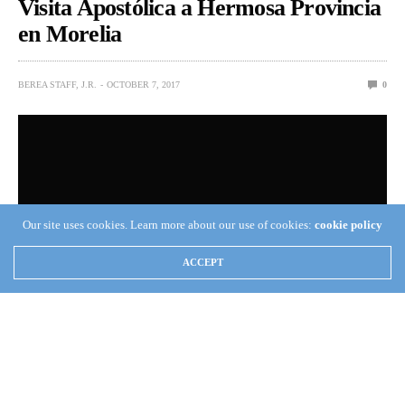
Visita Apostólica a Hermosa Provincia
en Morelia
BEREA STAFF, J.R.
OCTOBER 7, 2017
0
Our site uses cookies. Learn more about our use of cookies:
cookie policy
ACCEPT
(Coordinación de Crónica Apostólica) —
Poco antes de las